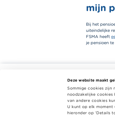
mijn 
Bij het pensi
uiteindelijke 
FSMA heeft
e
je pensioen te
Alle rekentools, checklists en meer
Deze website maakt ge
Budget, betalen, lenen en verzekeren
Wikifin.be 
Sommige cookies zijn 
beslissing
Familie
noodzakelijke cookies 
en handige
Sparen en beleggen
onafhankeli
van andere cookies kunt
spelers.
Erven
U kunt op elk moment u
hieronder op ‘Details 
Pensioen en pensioenvoorbereiding
Lees meer 