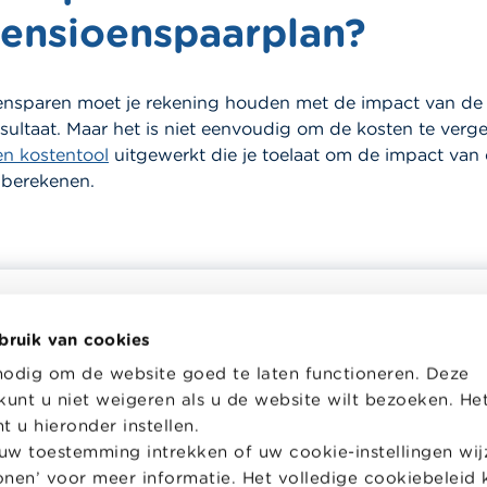
pensioenspaarplan?
oensparen moet je rekening houden met de impact van de
resultaat. Maar het is niet eenvoudig om de kosten te verge
en kostentool
uitgewerkt die je toelaat om de impact van
 berekenen.
bruik van cookies
helpt je bij financiële
Wikifin School biedt gratis en h
nodig om de website goed te laten functioneren. Deze
en. Ze stelt gratis betrouwbare
pedagogisch lesmateriaal en o
kunt u niet weigeren als u de website wilt bezoeken. He
 informatie ter beschikking,
aan leerkrachten om hen te on
jk van private financiële
bij hun lessen financiële educat
 u hieronder instellen.
w toestemming intrekken of uw cookie-instellingen wijz
Naar Wikifin School
tonen’ voor meer informatie. Het volledige cookiebeleid 
over Wikifin