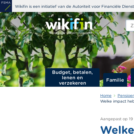
Overslaan
Wikifin is een initiatief van de Autoriteit voor Financiële Dien
en
naar
Zoe
edit
de
s
inhoud
gaan
Budget, betalen,
lenen en
Familie
verzekeren
Home
Pensioe
Welke impact heb
Aangepast op
19
Welke