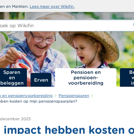
sten en Markten.
Lees meer over Wikifin.
ken
-
Sparen
Pensioen en
B
en
pensioen­
Erven
beleggen
voorbereiding
i
n en pensioenvoorbereiding
Pensioensparen
ben kosten op mijn pensioenspaarplan?
 december 2025
 impact hebben kosten 