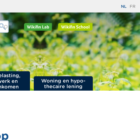
NL
FR
elasting,
Woning en hypo­
werk en
thecaire lening
nkomen
op