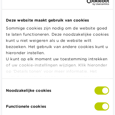
Alle fondsen die gekoppeld zijn aan tak 23-
levensverzekeringen moeten de risicoklasse op
Deze website maakt gebruik van cookies
dezelfde wijze berekenen en ze geregeld aanpassen
indien nodig.
Sommige cookies zijn nodig om de website goed
te laten functioneren. Deze noodzakelijke cookies
Wat het rendement van de tak 23-
kunt u niet weigeren als u de website wilt
bezoeken. Het gebruik van andere cookies kunt u
verzekeringsproducten betreft, hou
hieronder instellen.
je best rekening met de volgende
U kunt op elk moment uw toestemming intrekken
elementen:
of uw cookie-instellingen wijzigen. Klik hieronder
op ‘Details tonen’ voor meer informatie. Het
Met een tak 23-levensverzekering wordt je geld
volledige cookiebeleid kan u
hier
raadplegen.
belegd in één of meer interne fondsen.
Toestemmingsselectie
De waarde van een tak 23-levensverzekering
Noodzakelijke cookies
evolueert mee met de waarde van die fondsen en
kan (sterk) schommelen.
Aan deze belegging zijn
Functionele cookies
dus risico’s verbonden.