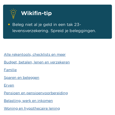
Wikifin-tip
Beleg niet al je geld in een tak 23-
levensverzekering. Spreid je beleggingen.
Alle rekentools, checklists en meer
Budget, betalen, lenen en verzekeren
Familie
Sparen en beleggen
Erven
Pensioen en pensioenvoorbereiding
Belasting, werk en inkomen
Woning en hypothecaire lening