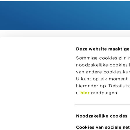
Alle rekentools, checklists en meer
Deze website maakt ge
Budget, betalen, lenen en verzekeren
Wikifin.be 
Sommige cookies zijn 
beslissing
Familie
noodzakelijke cookies 
en handige
Sparen en beleggen
onafhankeli
van andere cookies kunt
spelers.
Erven
U kunt op elk moment u
hieronder op ‘Details 
Pensioen en pensioenvoorbereiding
Lees meer 
u
hier
raadplegen.
Belasting, werk en inkomen
Woning en hypothecaire lening
Toestemmingsselectie
Noodzakelijke cookies
Over Wikifin
Contacteer Wikifin
Privacy & Cookie
Cookies van sociale ne