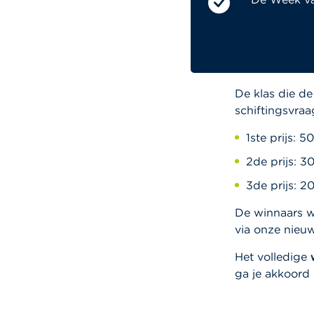
Hoeveel weet j
prijs!
Je hebt
tot e
De klas die de
schiftingsvraa
1ste prijs: 5
2de prijs: 3
3de prijs: 2
De winnaars w
via onze nieuw
Het volledige
ga je akkoord