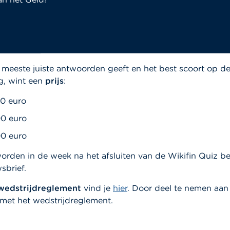
ij over geldzaken? Test je kennis met deze vragen en win
n met 24 maart 2022
16u
om de vragen op te lossen met j
 meeste juiste antwoorden geeft en het best scoort op d
g, wint een
prijs
:
00 euro
00 euro
00 euro
orden in de week na het afsluiten van de Wikifin Quiz 
sbrief.
wedstrijdreglement
vind je
hier
. Door deel te nemen aan
 met het wedstrijdreglement.