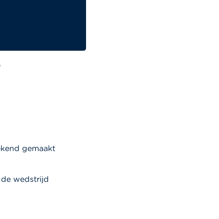
 een leuke
e klas.
e
bekend gemaakt
 de wedstrijd