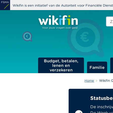
Overslaan
Wikifin is een initiatief van de Autoriteit voor Financiële Dien
en
naar
Zoe
edit
de
s
inhoud
gaan
Budget, betalen,
lenen en
Familie
verzekeren
Home
Wikifin 
Aangepast op
24
Statusbe
Wikif
De inschrij
De Week va