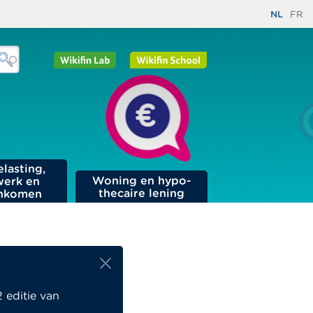
NL
FR
elasting,
Woning en hypo­
werk en
thecaire lening
nkomen
aad
 editie van