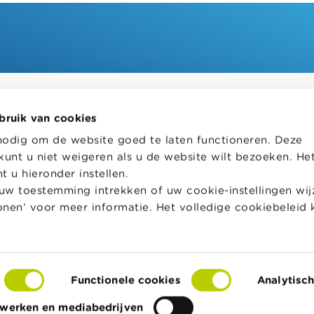
bruik van cookies
helpt je bij financiële
Wikifin School biedt gratis en h
nodig om de website goed te laten functioneren. Deze
en. Ze stelt gratis betrouwbare
pedagogisch lesmateriaal en o
kunt u niet weigeren als u de website wilt bezoeken. He
 informatie ter beschikking,
aan leerkrachten om hen te on
jk van private financiële
bij hun lessen financiële educat
 u hieronder instellen.
w toestemming intrekken of uw cookie-instellingen wijz
Naar Wikifin School
tonen’ voor meer informatie. Het volledige cookiebeleid 
over Wikifin
Functionele cookies
Analytisc
s
Toegankelijkheidsverklaring
© FSMA
twerken en mediabedrijven