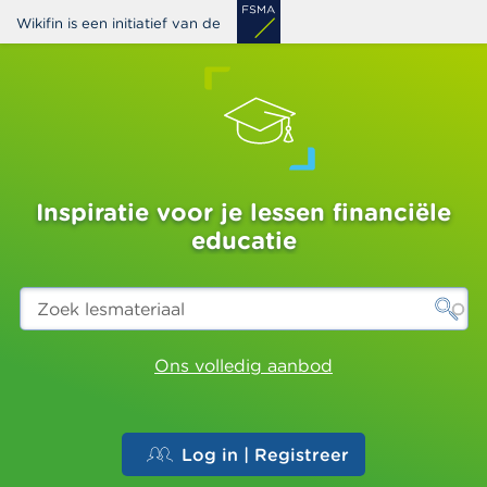
Overslaan
Wikifin is een initiatief van de
en
naar
de
inhoud
gaan
Inspiratie voor je lessen financiële
educatie
Zoek
lesmateriaal
Ons volledig aanbod
Log in | Registreer