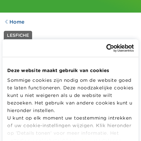
Home
LESFICHE
De kredietaanvraag
Aangepast op
15.01.2021
848
downloads
Deze website maakt gebruik van cookies
Sommige cookies zijn nodig om de website goed
te laten functioneren. Deze noodzakelijke cookies
Aan de hand van een concrete casus vullen de
kunt u niet weigeren als u de website wilt
leerlingen een krediet aanvraagformulier in. De
bezoeken. Het gebruik van andere cookies kunt u
leerlingen begrijpen waarom bepaalde gegevens
hieronder instellen.
opgevraagd worden en discussiëren daarover in groep.
U kunt op elk moment uw toestemming intrekken
Meer informatie
of uw cookie-instellingen wijzigen. Klik hieronder
op ‘Details tonen’ voor meer informatie. Het
MELD JE AAN OF REGISTREER OM DIT LESMATERIAAL
volledige cookiebeleid kan u
hier
raadplegen.