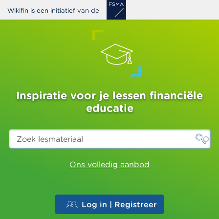
Overslaan
Wikifin is een initiatief van de
en
naar
de
inhoud
gaan
Inspiratie voor je lessen financiële
educatie
Zoek
lesmateriaal
Ons volledig aanbod
Log in | Registreer