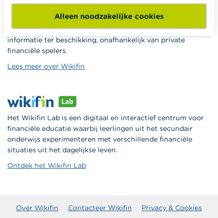
Alleen noodzakelijke cookies
Wikifin.be is een portaalsite die je helpt bij je financiële
beslissingen. Ze stelt gratis betrouwbare en handige
informatie ter beschikking, onafhankelijk van private
financiële spelers.
Lees meer over Wikifin
Het Wikifin Lab is een digitaal en interactief centrum voor
financiële educatie waarbij leerlingen uit het secundair
onderwijs experimenteren met verschillende financiële
situaties uit het dagelijkse leven.
Ontdek het Wikifin Lab
Over Wikifin
Contacteer Wikifin
Privacy & Cookies