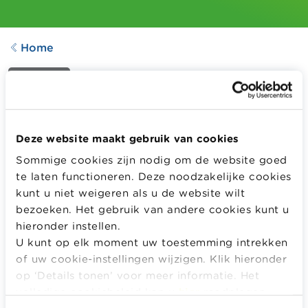
Home
LESFICHE
Gepast betalen
Aangepast op
15.01.2021
Deze website maakt gebruik van cookies
1026
downloads
Sommige cookies zijn nodig om de website goed
te laten functioneren. Deze noodzakelijke cookies
kunt u niet weigeren als u de website wilt
De leerlingen identificeren de juiste briefjes en
bezoeken. Het gebruik van andere cookies kunt u
muntstukken en kunnen correct betalen.
hieronder instellen.
Meer informatie
U kunt op elk moment uw toestemming intrekken
of uw cookie-instellingen wijzigen. Klik hieronder
MELD JE AAN OF REGISTREER OM DIT LESMATERIAAL
op ‘Details tonen’ voor meer informatie. Het
GRATIS TE DOWNLOADEN EN TE BEKIJKEN.
volledige cookiebeleid kan u
hier
raadplegen.