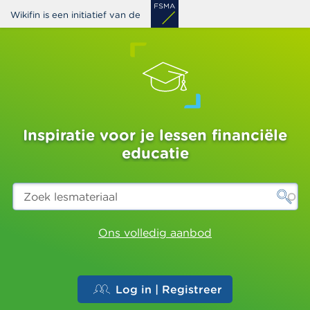
Overslaan
Wikifin is een initiatief van de
en
naar
de
inhoud
gaan
Inspiratie voor je lessen financiële
educatie
Zoek
lesmateriaal
Ons volledig aanbod
Log in | Registreer