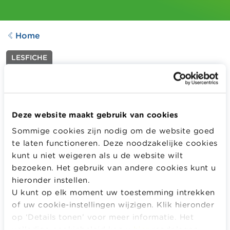
Home
LESFICHE
Veilig betalen met een
gepast betaalmiddel
Aangepast op
19.10.2023
Deze website maakt gebruik van cookies
1434
downloads
Sommige cookies zijn nodig om de website goed
te laten functioneren. Deze noodzakelijke cookies
Aan de hand van een video leren de leerlingen enkele
kunt u niet weigeren als u de website wilt
courante betaalmogelijkheden kennen. Ze krijgen
bezoeken. Het gebruik van andere cookies kunt u
enkele kenmerken alsook courante fraudetechnieken
hieronder instellen.
voorgeschoteld.
U kunt op elk moment uw toestemming intrekken
Meer informatie
of uw cookie-instellingen wijzigen. Klik hieronder
op ‘Details tonen’ voor meer informatie. Het
MELD JE AAN OF REGISTREER OM DIT LESMATERIAAL
volledige cookiebeleid kan u
hier
raadplegen.