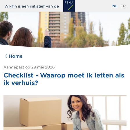
Overslaan
NL
FR
Wikifin is een initiatief van de
en
naar
de
inhoud
gaan
Home
Aangepast op
29 mei 2026
Checklist - Waarop moet ik letten als
ik verhuis?