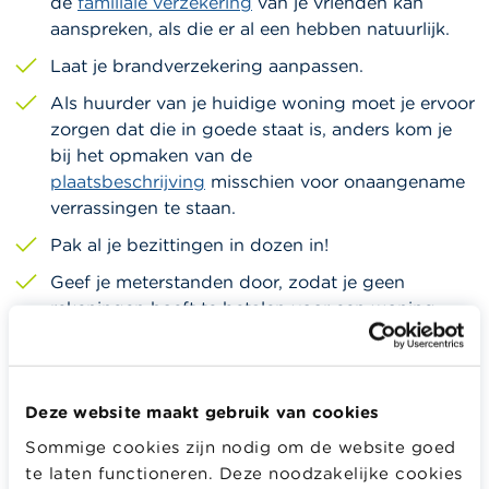
de
familiale verzekering
van je vrienden kan
aanspreken, als die er al een hebben natuurlijk.
Laat je brandverzekering aanpassen.
Als huurder van je huidige woning moet je ervoor
zorgen dat die in goede staat is, anders kom je
bij het opmaken van de
plaatsbeschrijving
misschien voor onaangename
verrassingen te staan.
Pak al je bezittingen in dozen in!
Geef je meterstanden door, zodat je geen
rekeningen hoeft te betalen voor een woning
waar je niet meer woont. Neem een recente
factuur waarop je klantennummer,
meternummers en EAN-codes zijn vermeld en
Deze website maakt gebruik van cookies
bezorg je nieuwe adres aan je water-,
elektriciteits-, gas- en telefoonmaatschappij.
Sommige cookies zijn nodig om de website goed
te laten functioneren. Deze noodzakelijke cookies
Er bestaan, al dan niet betalende, diensten op de