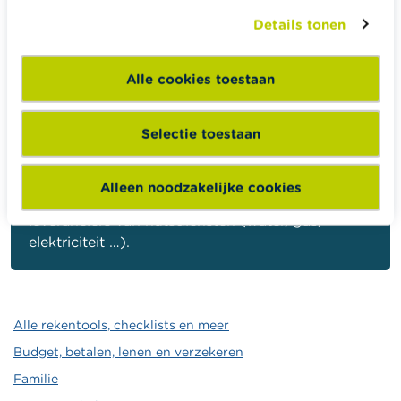
Details tonen
Belangrijk voor werknemers: verhuizen geeft je geen
recht op een betaalde verlofdag of
klein verlet
,
behalve als dit opgenomen is in je collectieve of
Alle cookies toestaan
individuele arbeidsovereenkomst.
Selectie toestaan
Wikifin-tip
Alleen noodzakelijke cookies
Geef tijdig je meterstanden door aan je
leveranciers van nutsdiensten (water, gas,
elektriciteit …).
Alle rekentools, checklists en meer
Budget, betalen, lenen en verzekeren
Familie