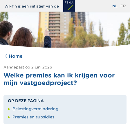
Overslaan
NL
FR
Wikifin is een initiatief van de
en
naar
de
inhoud
gaan
Home
Aangepast op
2 juni 2026
Welke premies kan ik krijgen voor
mijn vastgoedproject?
OP DEZE PAGINA
Belastingvermindering
Premies en subsidies