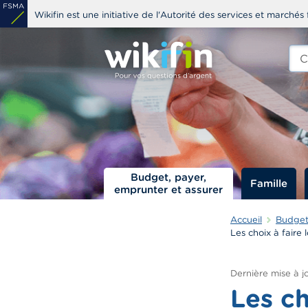
Aller
Wikifin est une initiative de l'Autorité des services et marchés 
au
contenu
Che
edit
principal
s
Budget, payer,
Famille
emprunter et assurer
Accueil
Budget,
Les choix à faire 
Dernière mise à jo
Les ch