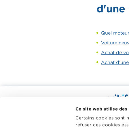
d'une 
Quel moteur 
Voiture neuv
Achat de voit
Achat d’une v
Calculateurs, conseils pratiques,
checklists
Wikifin.be
Ce site web utilise des
Budget, payer, emprunter et assurer
décisions f
Certains cookies sont 
à votre di
Famille
refuser ces cookies ess
indépendant