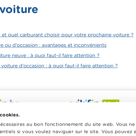
voiture
et quel carburant choisir pour votre prochaine voiture ?
e ou d’occasion : avantages et inconvénients
ure neuve : à quoi faut-il faire attention ?
oiture d’occasion : à quoi faut-il faire attention ?
 veut vous aider dans vos
Wikifin School met gratuiteme
 cookies.
inancières. Il met gratuitement
disposition des enseignants du
nécessaires au bon fonctionnement du site web. Vous n
sposition une information
pédagogique varié et des form
entiels si vous voulez naviguer sur le site. Vous pouvez
e, fiable et pratique. Il est
les aider à faire de l’éducation 