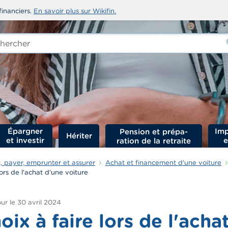
financiers.
En savoir plus sur Wikifin.
rcher
-
Épargner
Imp
Hériter
et investir
e
 payer, emprunter et assurer
Achat et financement d'une voiture
lors de l'achat d'une voiture
ur le
30 avril 2024
oix à faire lors de l'acha