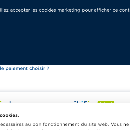
illez
accepter les cookies marketing
pour afficher ce cont
de paiement choisir ?
 veut vous aider dans vos
Wikifin School met gratuiteme
 cookies.
inancières. Il met gratuitement
disposition des enseignants du
nécessaires au bon fonctionnement du site web. Vous n
sposition une information
pédagogique varié et des form