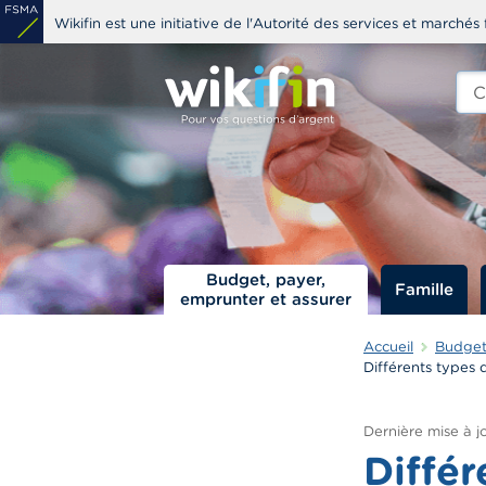
Aller
Wikifin est une initiative de l'Autorité des services et marchés 
au
contenu
Che
edit
principal
s
Budget, payer,
Famille
emprunter et assurer
Accueil
Budget,
Différents types
Dernière mise à jo
Différ