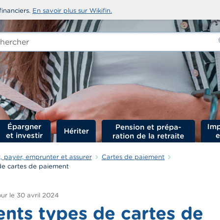
financiers.
En savoir plus sur Wikifin.
rcher
-
Épargner
Imp
Hériter
et investir
e
 payer, emprunter et assurer
Cartes de paiement
 de cartes de paiement
ur le
30 avril 2024
ents types de cartes de