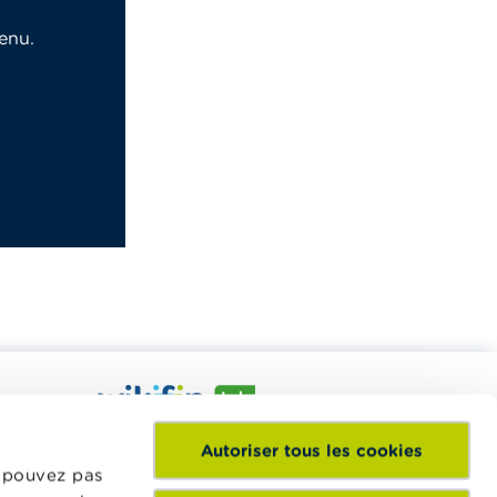
enu.
nt à
Le Wikifin Lab est un centre d'éducation
Autoriser tous les cookies
 matériel
financière interactif et digital dans lequel
e pouvez pas
ations pour
les élèves du secondaire expérimentent