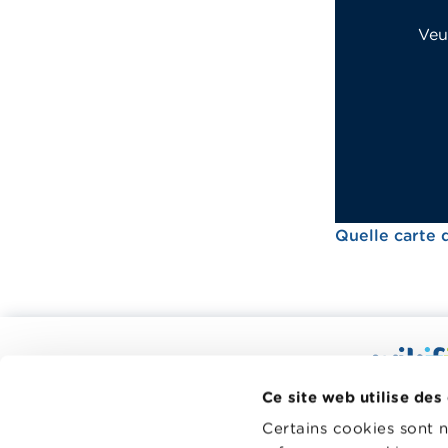
Veu
Quelle carte 
Calculateurs, conseils pratiques,
checklists
Wikifin.be
Ce site web utilise des
Budget, payer, emprunter et assurer
décisions f
Certains cookies sont 
à votre di
Famille