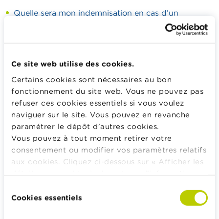
Quelle sera mon indemnisation en cas d’un
accident couvert par une RC Auto ?
Qu’est-ce que le bonus malus ?
Qu’est-ce que la carte internationale d'assurance
Ce site web utilise des cookies.
automobile (ancienne carte verte) ?
Certains cookies sont nécessaires au bon
A qui s’adresser si personne n’accepte d’assurer
fonctionnement du site web. Vous ne pouvez pas
votre véhicule ?
refuser ces cookies essentiels si vous voulez
naviguer sur le site. Vous pouvez en revanche
paramétrer le dépôt d’autres cookies.
Calculateurs, conseils pratiques, checklists
Vous pouvez à tout moment retirer votre
Budget, payer, emprunter et assurer
consentement ou modifier vos paramètres relatifs
aux cookies. Cliquez ci-dessous sur « Afficher les
Famille
détails » pour obtenir davantage d'informations.
Épargner et investir
La politique en matière de cookies est
Sélection
Hériter
consultable dans son intégralité
ici
.
Cookies essentiels
du
Pension et préparation de la retraite
consentement