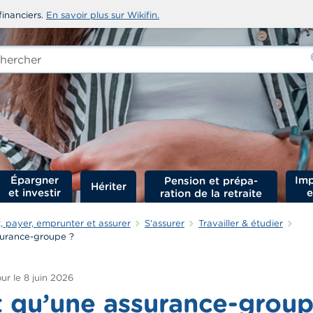
financiers.
En savoir plus sur Wikifin.
rcher
-
Épargner
Imp
Hériter
et investir
e
 payer, emprunter et assurer
S'assurer
Travailler & étudier
surance-groupe ?
ur le
8 juin 2026
t qu’une assurance-group