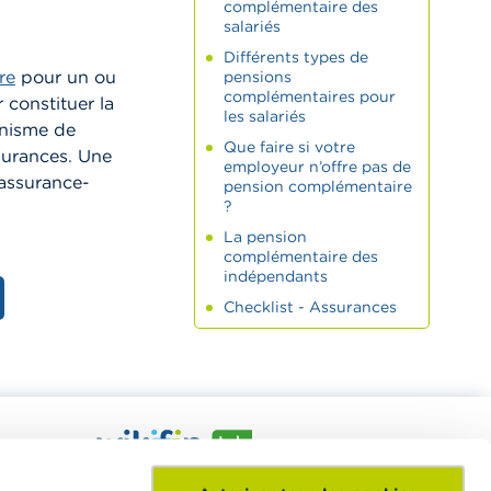
complémentaire des
salariés
Différents types de
re
pour un ou
pensions
complémentaires pour
 constituer la
les salariés
anisme de
Que faire si votre
surances. Une
employeur n’offre pas de
assurance-
pension complémentaire
?
La pension
complémentaire des
indépendants
Checklist - Assurances
nt à
Le Wikifin Lab est un centre d'éducation