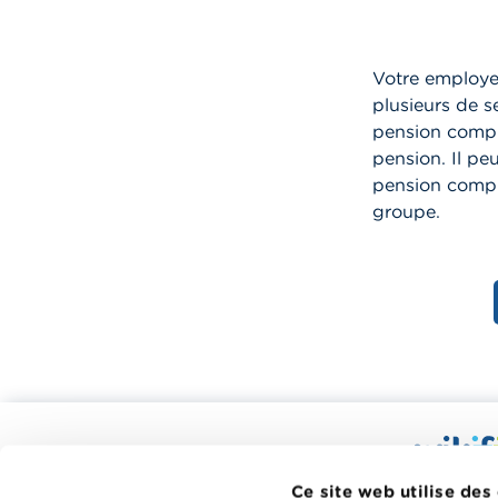
Votre employe
plusieurs de s
pension compl
pension. Il p
pension compl
groupe.
Calculateurs, conseils pratiques,
checklists
Wikifin.be
Ce site web utilise des