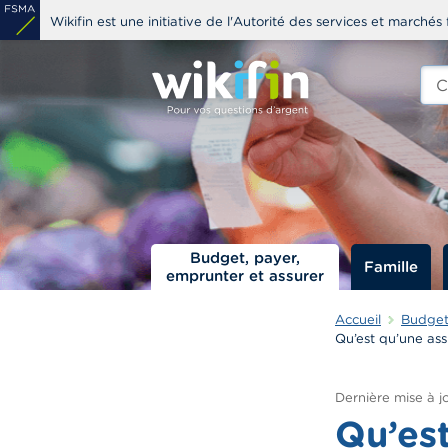
Aller
Wikifin est une initiative de l'Autorité des services et marchés 
au
contenu
Che
edit
principal
s
Budget, payer,
Famille
emprunter et assurer
Accueil
Budget,
Qu’est qu’une as
Dernière mise à jo
Qu’es