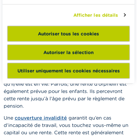
La pension complémentaire est
Afficher les détails
généralement associée à une
couverture-décès et/ou invalidité.
Autoriser tous les cookies
Une
couverture-décès
garantit que votre partenaire,
vos enfants ou d’autres bénéficiaires perçoivent un
Autoriser la sélection
capital ou une rente mensuelle ou annuelle si vous
décédez prématurément. Si la couverture-décès
prévoit le paiement d'une rente mensuelle ou
Utiliser uniquement les cookies nécessaires
annuelle, le partenaire en bénéficie généralement tant
qu'il/elle est en vie. Parfois, une rente d’orphelin est
également prévue pour les enfants. Ils percevront
cette rente jusqu’à l’âge prévu par le règlement de
pension.
Une
couverture invalidité
garantit qu’en cas
d’incapacité de travail, vous touchez vous-même un
capital ou une rente. Cette rente est généralement