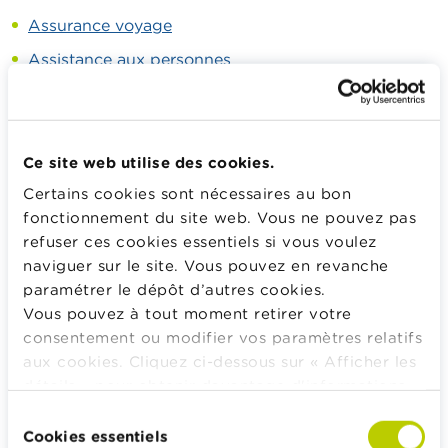
Assurance voyage
Assistance aux personnes
Assistance aux véhicules
Assurance annulation voyage
Assurance bagages
Ce site web utilise des cookies.
Certains cookies sont nécessaires au bon
Assurance pour les sportifs
fonctionnement du site web. Vous ne pouvez pas
Assurance RC organisateur
refuser ces cookies essentiels si vous voulez
Assurance obligatoire RC Incendie et Explosion
naviguer sur le site. Vous pouvez en revanche
paramétrer le dépôt d’autres cookies.
Vous pouvez à tout moment retirer votre
Calculateurs, conseils pratiques, checklists
consentement ou modifier vos paramètres relatifs
aux cookies. Cliquez ci-dessous sur « Afficher les
Budget, payer, emprunter et assurer
détails » pour obtenir davantage d'informations.
Famille
La politique en matière de cookies est
Sélection
Épargner et investir
consultable dans son intégralité
ici
.
Cookies essentiels
du