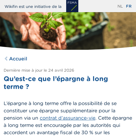
Aller
NL
FR
Wikifin est une initiative de la
au
contenu
principal
Accueil
Dernière mise à jour le
24 avril 2026
Qu’est-ce que l’épargne à long
terme ?
L’épargne à long terme offre la possibilité de se
constituer une épargne supplémentaire pour la
pension via un
contrat d’assurance-vie
. Cette épargne
à long terme est encouragée par les autorités qui
accordent un avantage fiscal de 30 % sur les