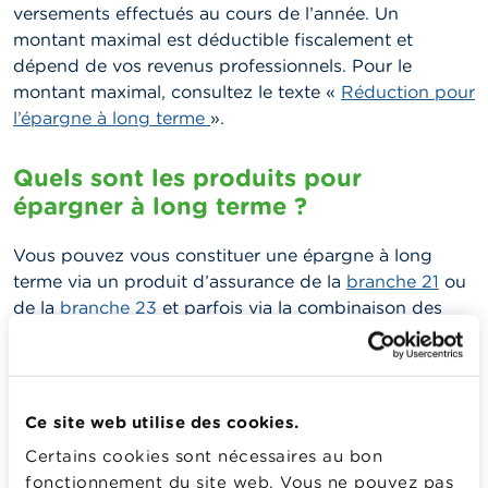
versements effectués au cours de l’année. Un
montant maximal est déductible fiscalement et
dépend de vos revenus professionnels.
Pour le
montant maximal, consultez le texte «
Réduction pour
l’épargne à long terme
».
Quels sont les produits pour
épargner à long terme ?
Vous pouvez vous constituer une épargne à long
terme via un produit d’assurance de la
branche 21
ou
de la
branche 23
et parfois via la combinaison des
deux. Votre capital vous sera versé la plupart du
temps à votre 65e anniversaire.
Quels sont les frais ?
Ce site web utilise des cookies.
Certains cookies sont nécessaires au bon
Les frais liés au contrat d’assurance-vie sont parfois
fonctionnement du site web. Vous ne pouvez pas