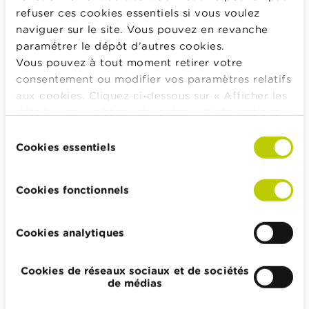
élevés. Ils peuvent monter à plus 3 % de la somme
refuser ces cookies essentiels si vous voulez
investie. Il faut également tenir compte de la taxe
naviguer sur le site. Vous pouvez en revanche
assurance, un impôt de 2 % sur la prime.
paramétrer le dépôt d’autres cookies.
Vous pouvez à tout moment retirer votre
consentement ou modifier vos paramètres relatifs
Conseil Wikifin
aux cookies. Cliquez ci-dessous sur « Afficher les
détails » pour obtenir davantage d'informations.
Les frais liés à votre épargne à long terme
La politique en matière de cookies est
Sélection
peuvent fortement varier d’un assureur à l’autre.
consultable dans son intégralité
ici
.
Cookies essentiels
du
Comparez bien les coûts des différentes
consentement
compagnies d’assurances.
Cookies fonctionnels
Cookies analytiques
Calculateurs, conseils pratiques, checklists
Budget, payer, emprunter et assurer
Cookies de réseaux sociaux et de sociétés
Famille
de médias
Épargner et investir