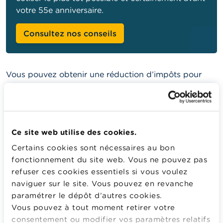
votre 55e anniversaire.
Consultez nos conseils
Vous pouvez obtenir une réduction d’impôts pour
toute une série de dépenses que vous effectuez.
Nous vous en donnons un aperçu ci-dessous.
Très important :
gardez, pour toutes ces dépenses,
les attestations et les preuves.
Ce site web utilise des cookies.
Certains cookies sont nécessaires au bon
Votre prêt immobilier
fonctionnement du site web. Vous ne pouvez pas
Frais pour garde d’enfants
refuser ces cookies essentiels si vous voulez
Les dons
naviguer sur le site. Vous pouvez en revanche
paramétrer le dépôt d’autres cookies.
Les titres-services et chèques ALE
Vous pouvez à tout moment retirer votre
L'épargne-pension
consentement ou modifier vos paramètres relatifs