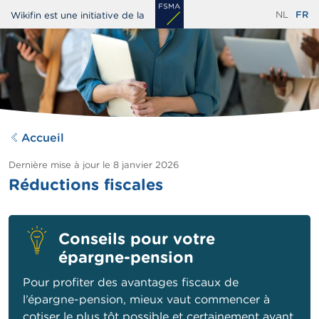
Aller
NL
FR
Wikifin est une initiative de la
au
contenu
principal
Accueil
Dernière mise à jour le
8 janvier 2026
Réductions fiscales
Conseils pour votre
épargne-pension
Pour profiter des avantages fiscaux de
l’épargne-pension, mieux vaut commencer à
cotiser le plus tôt possible et certainement avant