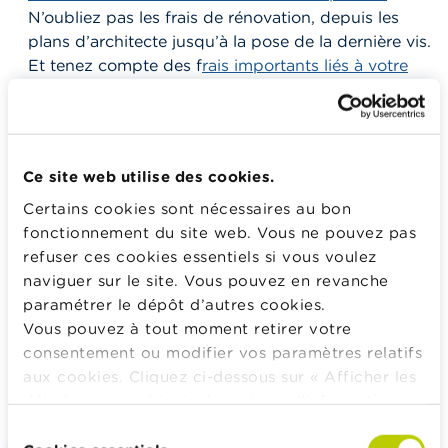
N’oubliez pas les frais de rénovation, depuis les
plans d’architecte jusqu’à la pose de la dernière vis.
Et tenez compte des f
rais importants liés à votre
achat immobilier
.
Le simulateur immobilier de
Wikifin
vous aidera à calculer ce montant
rapidement et gratuitement !
Quel montant pouvez-vous rembourser par mois ?
Ce site web utilise des cookies.
Ce montant déterminera la durée du crédit.
Certains cookies sont nécessaires au bon
Êtes-vous prêt à prendre certains risques, en optant
fonctionnement du site web. Vous ne pouvez pas
par exemple pour un
crédit à taux variable
plutôt
refuser ces cookies essentiels si vous voulez
qu’à taux fixe ?
naviguer sur le site. Vous pouvez en revanche
paramétrer le dépôt d’autres cookies.
Avez-vous droit à des
aides fédérales ou
Vous pouvez à tout moment retirer votre
régionales
?
consentement ou modifier vos paramètres relatifs
Prenez le temps de répondre précisément à ces
aux cookies. Cliquez ci-dessous sur « Afficher les
questions.
détails » pour obtenir davantage d'informations.
La politique en matière de cookies est
Sélection
consultable dans son intégralité
ici
.