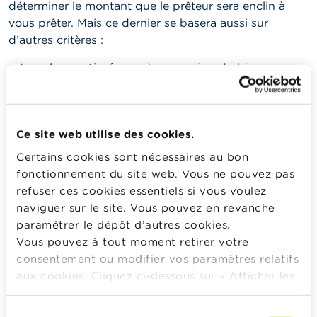
déterminer le montant que le prêteur sera enclin à
vous prêter. Mais ce dernier se basera aussi sur
d’autres critères :
La valeur estimée
, après expertise, du bien que
vous voulez acheter, construire ou rénover.
La part de l’achat que vous pouvez
financer vous-
même
.
Ce site web utilise des cookies.
Les garanties
que vous pouvez apporter à votre
Certains cookies sont nécessaires au bon
dossier.
fonctionnement du site web. Vous ne pouvez pas
refuser ces cookies essentiels si vous voulez
naviguer sur le site. Vous pouvez en revanche
Exemple : Vous êtes
paramétrer le dépôt d’autres cookies.
intéressé par une maison
Vous pouvez à tout moment retirer votre
ou un appartement que le
consentement ou modifier vos paramètres relatifs
vendeur souhaite vendre
aux cookies. Cliquez ci-dessous sur « Afficher les
au prix de 250 000 euros
détails » pour obtenir davantage d'informations.
La politique en matière de cookies est
Sélection