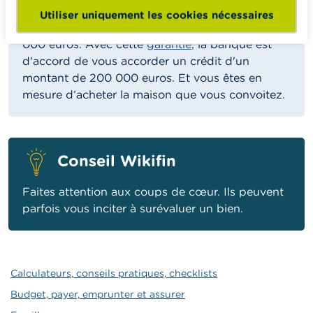
acceptent de mettre des
bons de caisse
en gage
Utiliser uniquement les cookies nécessaires
auprès de votre banque, pour une valeur de 40
000 euros. Avec cette
garantie
, la banque est
d'accord de vous accorder un crédit d'un
montant de 200 000 euros. Et vous êtes en
mesure d’acheter la maison que vous convoitez.
Conseil Wikifin
Faites attention aux coups de cœur. Ils peuvent
parfois vous inciter à surévaluer un bien.
Calculateurs, conseils pratiques, checklists
Budget, payer, emprunter et assurer