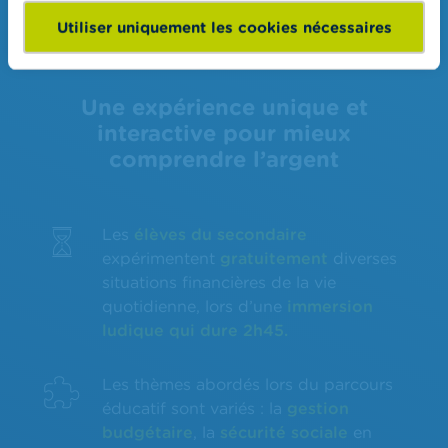
Utiliser uniquement les cookies nécessaires
Une expérience unique et
interactive pour mieux
comprendre l’argent
Les
élèves du secondaire
expérimentent
gratuitement
diverses
situations financières de la vie
quotidienne, lors d’une
immersion
ludique qui dure 2h45.
Les thèmes abordés lors du parcours
éducatif sont variés : la
gestion
budgétaire
, la
sécurité sociale
en