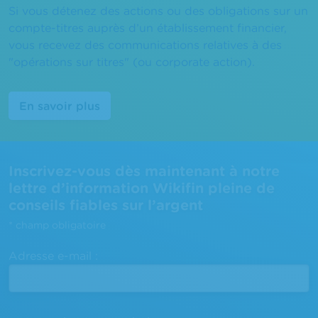
Si vous détenez des actions ou des obligations sur un
compte-titres auprès d’un établissement financier,
vous recevez des communications relatives à des
"opérations sur titres" (ou corporate action).
En savoir plus
Inscrivez-vous dès maintenant à notre
lettre d’information Wikifin pleine de
conseils fiables sur l’argent
*
champ obligatoire
Adresse e-mail :