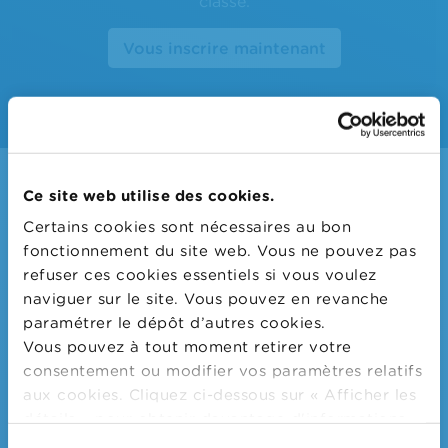
classe.
Vous inscrire maintenant
Ce site web utilise des cookies.
Certains cookies sont nécessaires au bon
fonctionnement du site web. Vous ne pouvez pas
Inspirez-vous de notre offre
refuser ces cookies essentiels si vous voulez
pédagogique variée d’éducation
naviguer sur le site. Vous pouvez en revanche
financière et à la consommation
paramétrer le dépôt d’autres cookies.
responsable
Vous pouvez à tout moment retirer votre
consentement ou modifier vos paramètres relatifs
aux cookies. Cliquez ci-dessous sur « Afficher les
détails » pour obtenir davantage d'informations.
Wikifin School met
gratuitement
à
La politique en matière de cookies est
disposition des enseignants du