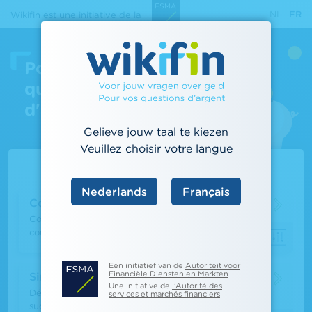
Aller
NL
FR
Wikifin est une initiative de la
au
contenu
principal
Pour vos
questions
d'argent
Gelieve jouw taal te kiezen
Veuillez choisir votre langue
Calculateurs populaires
Nederlands
Français
Comparateur de comptes à vue
Comparez le coût des services liés à un compte
courant
Een initiatief van de
Autoriteit voor
Financiële Diensten en Markten
Simulateur héritage
Une initiative de
l’Autorité des
Découvrez comment s’effectue le partage d’une
services et marchés financiers
succession et quel sera le montant des droits de