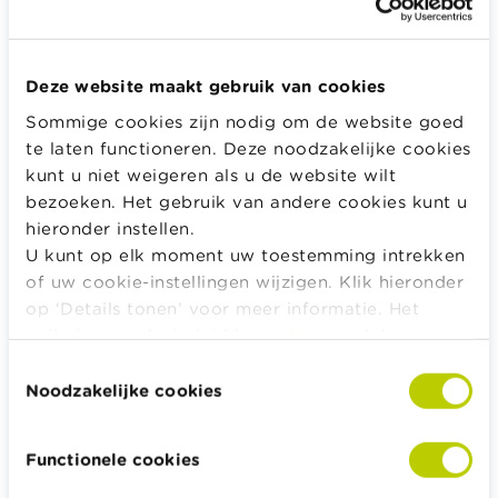
Je moet je rijksregisternummer aan de erkende
instelling of vereniging geven om het attest en dus de
Deze website maakt gebruik van cookies
aftrekbaarheid van je gift te verkrijgen. Vergeet dit
niet!
Sommige cookies zijn nodig om de website goed
te laten functioneren. Deze noodzakelijke cookies
kunt u niet weigeren als u de website wilt
bezoeken. Het gebruik van andere cookies kunt u
hieronder instellen.
U kunt op elk moment uw toestemming intrekken
of uw cookie-instellingen wijzigen. Klik hieronder
op ‘Details tonen’ voor meer informatie. Het
volledige cookiebeleid kan u
hier
raadplegen.
Toestemmingsselectie
Noodzakelijke cookies
Functionele cookies