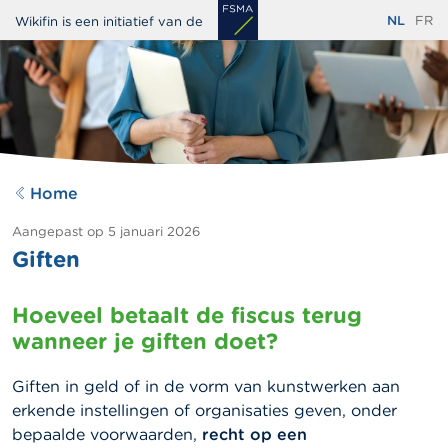
Overslaan
NL
FR
Wikifin is een initiatief van de
en
naar
de
inhoud
gaan
Home
Aangepast op
5 januari 2026
Giften
Hoeveel betaalt de fiscus terug
wanneer je giften doet?
Giften in geld of in de vorm van kunstwerken aan
erkende instellingen of organisaties geven, onder
bepaalde voorwaarden,
recht op een