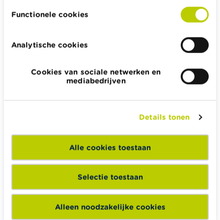
occasioneel of elk
Functionele cookies
weekend bewoont
Het kadastraal inkomen ervan bedraagt
Analytische cookies
1000 euro.
Op je belastingaangifte vermeld je bij je
Cookies van sociale netwerken en
mediabedrijven
inkomsten van onroerende goederen enkel het
niet-geïndexeerd kadastraal inkomen, m.a.w.
1000 euro. Je wordt belast op basis van het
geïndexeerd kadastraal inkomen, verhoogd met
Details tonen
40 %. Voor het inkomstenjaar 2026 komt dat
neer op 1000 euro x 2,3 (index jaar 2026) x 1,4 =
Alle cookies toestaan
3220 euro, of een belasting van 1610 euro
(maximumschijf van 50 %).
Selectie toestaan
Alleen noodzakelijke cookies
Weetje