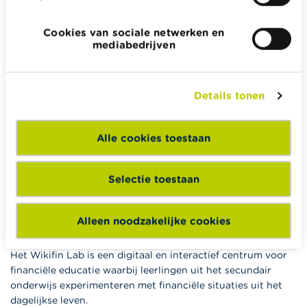
Wikifin.be helpt je bij financiële beslissingen. Ze stelt gratis
betrouwbare en handige informatie ter beschikking,
Cookies van sociale netwerken en
onafhankelijk van private financiële spelers.
mediabedrijven
Lees meer over Wikifin
Details tonen
Wikifin School biedt gratis en heel divers pedagogisch
Alle cookies toestaan
lesmateriaal en opleidingen aan leerkrachten om hen te
ondersteunen bij hun lessen financiële educatie.
Selectie toestaan
Naar Wikifin School
Alleen noodzakelijke cookies
Het Wikifin Lab is een digitaal en interactief centrum voor
financiële educatie waarbij leerlingen uit het secundair
onderwijs experimenteren met financiële situaties uit het
dagelijkse leven.