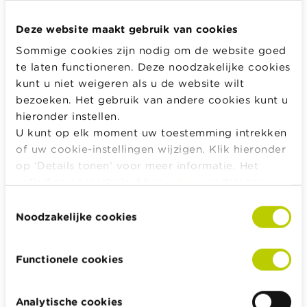
De cheque, de maaltijdcheque en de ecocheque
Dienstencheques en PWA-cheques
Deze website maakt gebruik van cookies
Sommige cookies zijn nodig om de website goed
te laten functioneren. Deze noodzakelijke cookies
kunt u niet weigeren als u de website wilt
Alle rekentools, checklists en meer
bezoeken. Het gebruik van andere cookies kunt u
hieronder instellen.
Budget, betalen, lenen en verzekeren
U kunt op elk moment uw toestemming intrekken
Familie
of uw cookie-instellingen wijzigen. Klik hieronder
Sparen en beleggen
op ‘Details tonen’ voor meer informatie. Het
Erven
volledige cookiebeleid kan u
hier
raadplegen.
Pensioen en pensioenvoorbereiding
Toestemmingsselectie
Noodzakelijke cookies
Belasting, werk en inkomen
Woning en hypothecaire lening
Functionele cookies
Analytische cookies