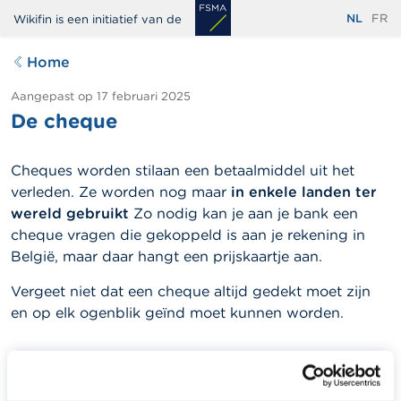
Overslaan
NL
FR
Wikifin is een initiatief van de
en
naar
Home
de
inhoud
Aangepast op
17 februari 2025
De cheque
gaan
Cheques worden stilaan een betaalmiddel uit het
verleden. Ze worden nog maar
in enkele landen ter
wereld gebruikt
Zo nodig kan je aan je bank een
cheque vragen die gekoppeld is aan je rekening in
België, maar daar hangt een prijskaartje aan.
Vergeet niet dat een cheque altijd gedekt moet zijn
en op elk ogenblik geïnd moet kunnen worden.
GERELATEERDE INHOUD