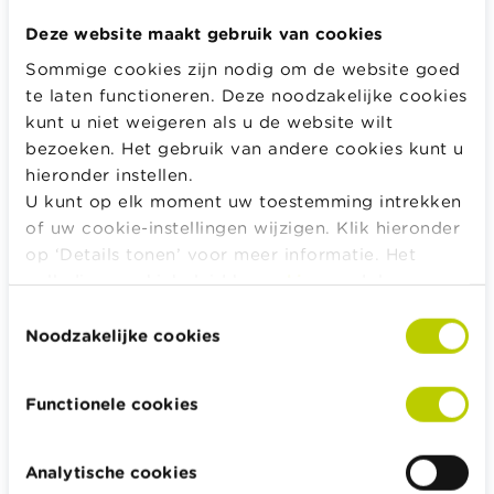
Weetje
Deze website maakt gebruik van cookies
Sommige cookies zijn nodig om de website goed
Wil je meer weten over het systeem van
te laten functioneren. Deze noodzakelijke cookies
voorschotfacturen dat de energieleveranciers
kunt u niet weigeren als u de website wilt
toepassen? Lees dan even de pagina
bezoeken. Het gebruik van andere cookies kunt u
'
voorschotfacturen
' op onze website.
hieronder instellen.
U kunt op elk moment uw toestemming intrekken
of uw cookie-instellingen wijzigen. Klik hieronder
Je energiekosten drukken door de
op ‘Details tonen’ voor meer informatie. Het
juiste leverancier te kiezen
volledige cookiebeleid kan u
hier
raadplegen.
Toestemmingsselectie
De energiekosten zijn het enige deel van je totale
Noodzakelijke cookies
factuur waarop je een invloed hebt. Behalve de
mogelijkheden qua energiebezuiniging, kan je je
factuur ook drukken door het
juiste contract te
Functionele cookies
kiezen
.
Daarvoor kan je gebruik maken van officiële
Analytische cookies