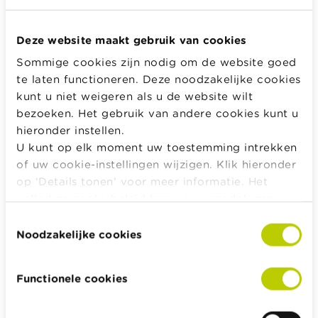
adres worden ook vermeld in de
kredietovereenkomst. Je krijgt een exemplaar van dit
Deze website maakt gebruik van cookies
contract. Je hoeft niet per se voor het hele geleende
bedrag borg te staan, voor een deel ervan kan ook.
Sommige cookies zijn nodig om de website goed
te laten functioneren. Deze noodzakelijke cookies
De kredietgever kan je als borg enkel aanspreken als
kunt u niet weigeren als u de website wilt
je vriend of familielid:
bezoeken. Het gebruik van andere cookies kunt u
Twee afbetalingen mist.
hieronder instellen.
U kunt op elk moment uw toestemming intrekken
Of wanbetaler is voor 20 % van het totale terug te
of uw cookie-instellingen wijzigen. Klik hieronder
betalen bedrag.
op ‘Details tonen’ voor meer informatie. Het
Of wanbetaler is voor 20 % van de laatste aflossing.
volledige cookiebeleid kan u
hier
raadplegen.
Toestemmingsselectie
De kredietgever moet daarbij eerst je vriend of
Noodzakelijke cookies
familielid een aangetekende brief sturen om hem in
gebreke te stellen. Daarmee wijst hij er de
kredietnemer op dat hij de voorwaarden van het
Functionele cookies
kredietcontract niet nakomt. Pas wanneer je vriend of
familielid een maand na het ontvangen van de