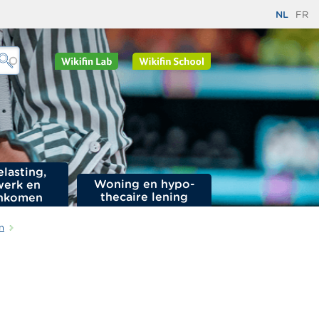
NL
FR
elasting,
Woning en hypo­
werk en
thecaire lening
nkomen
n