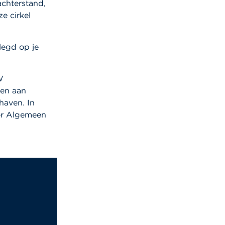
achterstand,
e cirkel
legd op je
W
len aan
haven. In
oor Algemeen