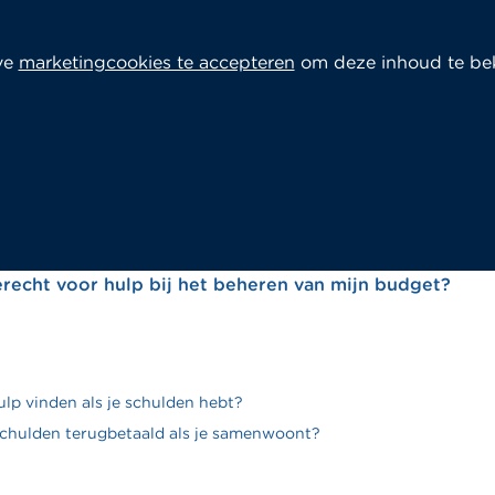
ve
marketingcookies te accepteren
om deze inhoud te bek
erecht voor hulp bij het beheren van mijn budget?
ulp vinden als je schulden hebt?
chulden terugbetaald als je samenwoont?