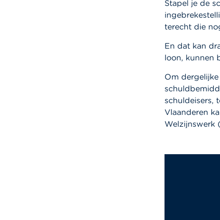
Stapel je de s
ingebrekestell
terecht die no
En dat kan dr
loon, kunnen 
Om dergelijke
schuldbemidde
schuldeisers, 
Vlaanderen kan
Welzijnswerk 