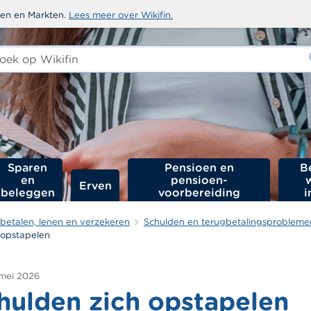
sten en Markten.
Lees meer over Wikifin.
ken
-
Sparen
Pensioen en
B
en
pensioen­
Erven
beleggen
voorbereiding
i
betalen, lenen en verzekeren
Schulden en terugbetalingsprobleme
 opstapelen
 mei 2026
chulden zich opstapelen