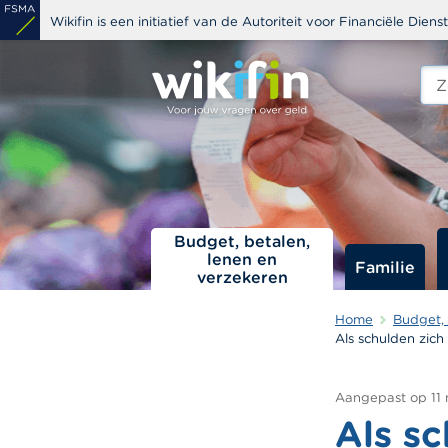
Overslaan
Wikifin is een initiatief van de Autoriteit voor Financiële Dien
en
naar
Zoe
edit
de
s
inhoud
gaan
Budget, betalen,
lenen en
Familie
verzekeren
Home
Budget, 
Als schulden zich
Aangepast op
11
Als s