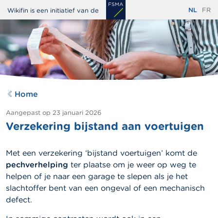
Overslaan
NL
FR
Wikifin is een initiatief van de
en
naar
de
inhoud
gaan
Home
Aangepast op
23 januari 2026
Verzekering bijstand aan voertuigen
Met een verzekering ‘bijstand voertuigen’ komt de
pechverhelping
ter plaatse om je weer op weg te
helpen of je naar een garage te slepen als je het
slachtoffer bent van een ongeval of een mechanisch
defect.