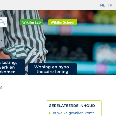
NL
FR
elasting,
Woning en hypo­
werk en
thecaire lening
nkomen
g?
GERELATEERDE INHOUD
In welke gevallen komt