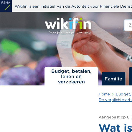
Overslaan
Wikifin is een initiatief van de Autoriteit voor Financiële Dien
en
naar
Zoe
edit
de
s
inhoud
gaan
Budget, betalen,
lenen en
Familie
verzekeren
Home
Budget, 
De verplichte ar
Aangepast op
8 
Wat i