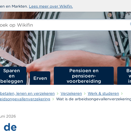
sten en Markten.
Lees meer over Wikifin.
ken
-
Sparen
Pensioen en
B
en
pensioen­
Erven
beleggen
voorbereiding
i
betalen, lenen en verzekeren
Verzekeren
Werk & studeren
beidsongevallenverzekering
Wat is de arbeidsongevallenverzekerin
juni 2026
s de