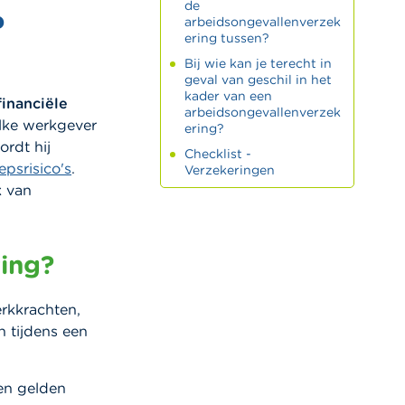
de
?
arbeidsongevallenverzek
ering tussen?
Bij wie kan je terecht in
geval van geschil in het
kader van een
inanciële
arbeidsongevallenverzek
lke werkgever
ering?
ordt hij
Checklist -
psrisico's
.
Verzekeringen
k van
ing?
erkkrachten,
n tijdens een
en gelden