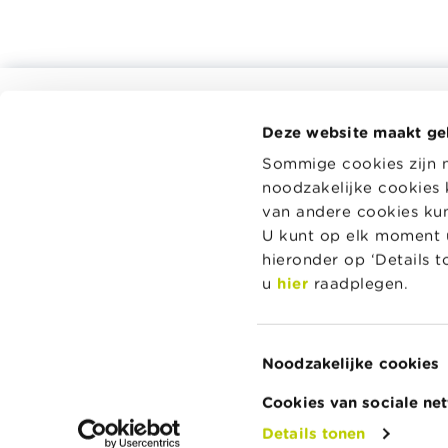
Alle rekentools, checklists en meer
Deze website maakt ge
Budget, betalen, lenen en verzekeren
Wikifin.be 
Sommige cookies zijn 
beslissing
Familie
noodzakelijke cookies 
en handige
Sparen en beleggen
onafhankeli
van andere cookies kunt
spelers.
Erven
U kunt op elk moment u
hieronder op ‘Details 
Pensioen en pensioenvoorbereiding
Lees meer 
u
hier
raadplegen.
Belasting, werk en inkomen
Woning en hypothecaire lening
Toestemmingsselectie
Noodzakelijke cookies
Over Wikifin
Contacteer Wikifin
Privacy & Cookie
Cookies van sociale ne
Details tonen