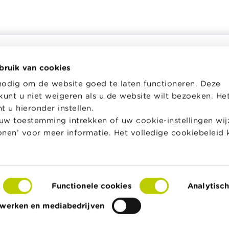
bruik van cookies
helpt je bij financiële
Wikifin School biedt gratis en h
nodig om de website goed te laten functioneren. Deze
en. Ze stelt gratis betrouwbare
pedagogisch lesmateriaal en o
kunt u niet weigeren als u de website wilt bezoeken. He
 informatie ter beschikking,
aan leerkrachten om hen te on
jk van private financiële
bij hun lessen financiële educat
 u hieronder instellen.
w toestemming intrekken of uw cookie-instellingen wijz
Naar Wikifin School
tonen’ voor meer informatie. Het volledige cookiebeleid 
over Wikifin
Functionele cookies
Analytisc
s
Toegankelijkheidsverklaring
© FSMA
twerken en mediabedrijven