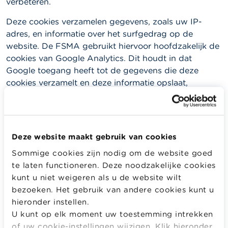
verbeteren.
Deze cookies verzamelen gegevens, zoals uw IP-
adres, en informatie over het surfgedrag op de
website. De FSMA gebruikt hiervoor hoofdzakelijk de
cookies van Google Analytics. Dit houdt in dat
Google toegang heeft tot de gegevens die deze
cookies verzamelt en deze informatie opslaat,
desgevallend ook op servers in de Verenigde Staten.
De FSMA heeft ervoor gekozen om de Google
Analytics cookies zo privacy vriendelijk mogelijk in te
stellen, door onder meer ervoor te opteren het laatste
Deze website maakt gebruik van cookies
octet van uw IP-adres te verwijderen nog vooraleer
Sommige cookies zijn nodig om de website goed
het wordt opgeslagen door Google en niet toe te
te laten functioneren. Deze noodzakelijke cookies
laten om gegevens te delen met Google. Voor meer
kunt u niet weigeren als u de website wilt
informatie over Google Analytics kan u het
bezoeken. Het gebruik van andere cookies kunt u
privacybeleid van Google
en met name
de manier
hieronder instellen.
waarop Google bepaalde verzamelde gegevens
U kunt op elk moment uw toestemming intrekken
gebruikt, wanneer u sites of applicaties van zijn
of uw cookie-instellingen wijzigen. Klik hieronder