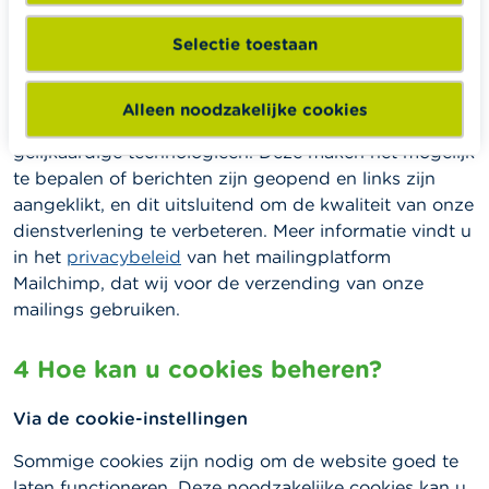
dit cookiebeleid.
Selectie toestaan
In onze nieuwsbrieven
Onze mailings (zoals de nieuwsbrief waarop u zich
Alleen noodzakelijke cookies
kunt inschrijven op onze website) bevatten pixels of
gelijkaardige technologieën. Deze maken het mogelijk
te bepalen of berichten zijn geopend en links zijn
aangeklikt, en dit uitsluitend om de kwaliteit van onze
dienstverlening te verbeteren. Meer informatie vindt u
in het
privacybeleid
van het mailingplatform
Mailchimp, dat wij voor de verzending van onze
mailings gebruiken.
4 Hoe kan u cookies beheren?
Via de cookie-instellingen
Sommige cookies zijn nodig om de website goed te
laten functioneren. Deze noodzakelijke cookies kan u