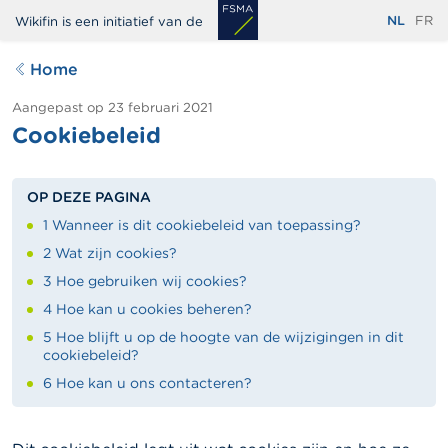
Overslaan
NL
FR
Wikifin is een initiatief van de
en
naar
Home
de
inhoud
Aangepast op
23 februari 2021
Cookiebeleid
gaan
OP DEZE PAGINA
1 Wanneer is dit cookiebeleid van toepassing?
2 Wat zijn cookies?
3 Hoe gebruiken wij cookies?
4 Hoe kan u cookies beheren?
5 Hoe blijft u op de hoogte van de wijzigingen in dit
cookiebeleid?
6 Hoe kan u ons contacteren?