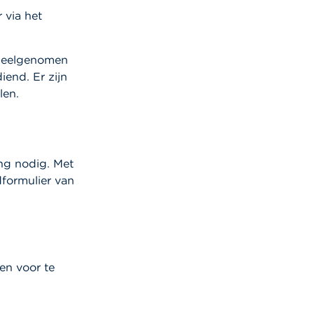
 via het
deelgenomen
iend. Er zijn
len.
ng nodig. Met
dformulier van
gen voor te