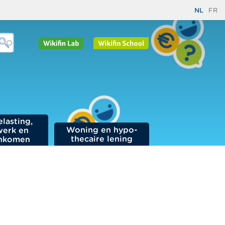
NL
FR
elasting,
Woning en hypo­
werk en
thecaire lening
nkomen