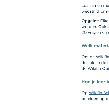
Los samen met
wedstrijdformu
Opgelet
: Elk
worden. Ook d
20 vragen en e
Welk materi
Om de Wikifin
de link en de 
de Wikifin Qui
Hoe je leerl
Op
Wikifin Sc
bereiden op de