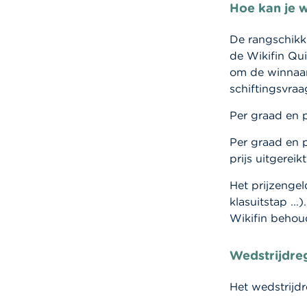
Hoe kan je 
De rangschikk
de Wikifin Qui
om de winnaars
schiftingsvraa
Per graad en p
Per graad en 
prijs uitgereikt
Het prijzengel
klasuitstap ...).
Wikifin behoud
Wedstrijdre
Het wedstrijd