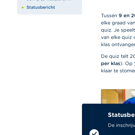
Statusbericht
Tussen
9 en 
elke graad van
quiz. Je speel
van elke quiz
klas ontvangen
De quiz telt 2
per klas
). Op
klaar te stome
Statusbe
De inschrij