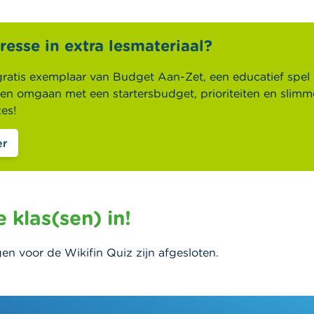
eresse in extra lesmateriaal?
gratis exemplaar van Budget Aan-Zet, een educatief spe
ren omgaan met een startersbudget, prioriteiten en slimm
es!
er
e klas(sen) in!
gen voor de Wikifin Quiz zijn afgesloten.