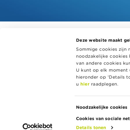
Alle rekentools, checklists en meer
Deze website maakt ge
Budget, betalen, lenen en verzekeren
Wikifin.be 
Sommige cookies zijn 
beslissing
Familie
noodzakelijke cookies 
en handige
Sparen en beleggen
onafhankeli
van andere cookies kunt
spelers.
Erven
U kunt op elk moment u
hieronder op ‘Details 
Pensioen en pensioenvoorbereiding
Lees meer 
u
hier
raadplegen.
Belasting, werk en inkomen
Woning en hypothecaire lening
Toestemmingsselectie
Noodzakelijke cookies
Over Wikifin
Contacteer Wikifin
Privacy & Cookie
Cookies van sociale ne
Details tonen