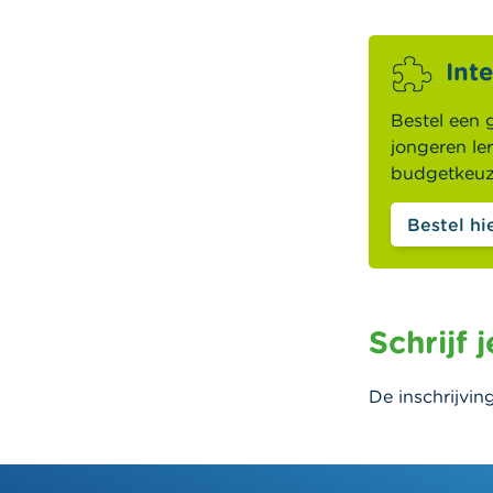
Int
Bestel een 
jongeren le
budgetkeuz
Bestel hi
Schrijf j
De inschrijvin