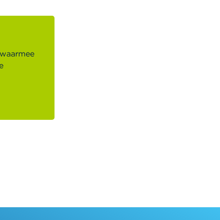
l waarmee
e