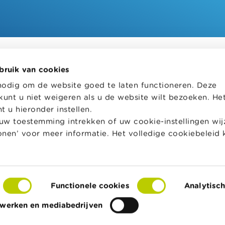
bruik van cookies
helpt je bij financiële
Wikifin School biedt gratis en h
nodig om de website goed te laten functioneren. Deze
en. Ze stelt gratis betrouwbare
pedagogisch lesmateriaal en o
kunt u niet weigeren als u de website wilt bezoeken. He
 informatie ter beschikking,
aan leerkrachten om hen te on
jk van private financiële
bij hun lessen financiële educat
 u hieronder instellen.
w toestemming intrekken of uw cookie-instellingen wijz
Naar Wikifin School
tonen’ voor meer informatie. Het volledige cookiebeleid 
over Wikifin
Functionele cookies
Analytisc
s
Toegankelijkheidsverklaring
© FSMA
twerken en mediabedrijven