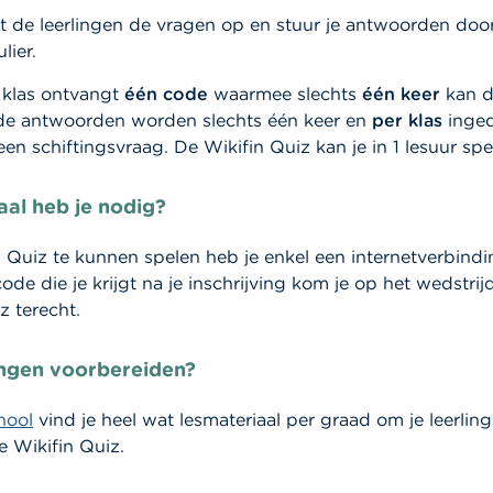
 de leerlingen de vragen op en stuur je antwoorden door
lier.
e klas ontvangt
één code
waarmee slechts
één keer
kan 
e antwoorden worden slechts één keer en
per klas
inged
en schiftingsvraag. De Wikifin Quiz kan je in 1 lesuur spe
aal heb je nodig?
 Quiz te kunnen spelen heb je enkel een internetverbindi
code die je krijgt na je inschrijving kom je op het wedstrij
z terecht.
ingen voorbereiden?
hool
vind je heel wat lesmateriaal per graad om je leerlin
 Wikifin Quiz.