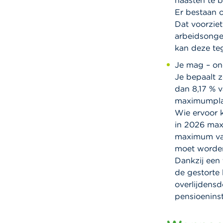
naasten te 
Er bestaan 
Dat voorziet
arbeidsonges
kan deze te
Je mag – on
Je bepaalt z
dan 8,17 % v
maximumplaf
Wie ervoor k
in 2026 max
maximum van
moet worden 
Dankzij een
de gestorte 
overlijdensde
pensioeninst