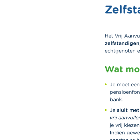
Zelfs
Het Vrij Aanv
zelfstandigen
echtgenoten e
Wat moe
Je moet een
pensioenfon
bank.
Je
sluit me
vrij aanvull
je vrij kiez
Indien gewe