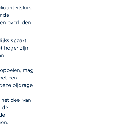
ariteitsluik.
ende
een overlijden
lijks spaart
.
t hoger zijn
en
 koppelen, mag
met een
deze bijdrage
 het deel van
n de
 de
gen.