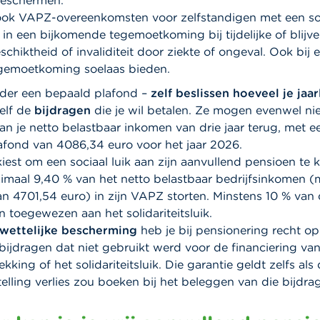
beschermen.
ook VAPZ-overeenkomsten voor zelfstandigen met een solid
 in een bijkomende tegemoetkoming bij tijdelijke of blijv
chiktheid of invaliditeit door ziekte of ongeval. Ook bij 
gemoetkoming soelaas bieden.
der een bepaald plafond –
zelf beslissen hoeveel je jaar
elf de
bijdragen
die je wil betalen. Ze mogen evenwel nie
an je netto belastbaar inkomen van drie jaar terug, met e
ond van 4086,34 euro voor het jaar 2026.
iest om een sociaal luik aan zijn aanvullend pensioen te
imaal 9,40 % van het netto belastbaar bedrijfsinkomen (
 4701,54 euro) in zijn VAPZ storten. Minstens 10 % van 
toegewezen aan het solidariteitsluik.
wettelijke bescherming
heb je bij pensionering recht op
bijdragen dat niet gebruikt werd voor de financiering va
kking of het solidariteitsluik. Die garantie geldt zelfs als
elling verlies zou boeken bij het beleggen van die bijdra