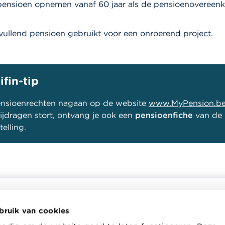
pensioen opnemen vanaf 60 jaar als de pensioenovereenk
nvullend pensioen gebruikt voor een onroerend project.
ifin-tip
pensioenrechten nagaan op de website
www.MyPension.b
bijdragen stort, ontvang je ook een
pensioenfiche
van de
elling.
bruik van cookies
helpt je bij financiële
Wikifin School biedt gratis en h