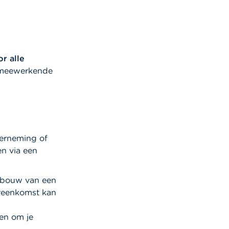
r alle
n meewerkende
derneming of
n via een
bouw van een
reenkomst kan
en om je