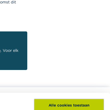
omst dit
e
. Voor elk
Alle cookies toestaan
eel divers
Het Wikifin Lab is een digitaal en