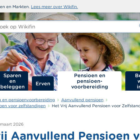
sten en Markten.
Lees meer over Wikifin.
ken
-
Sparen
Pensioen en
B
en
pensioen­
Erven
beleggen
voorbereiding
i
n en pensioenvoorbereiding
Aanvullend pensioen
oen voor zelfstandigen
Het Vrij Aanvullend Pensioen voor Zelfsta
 maart 2026
rij Aanvullend Pensioen 