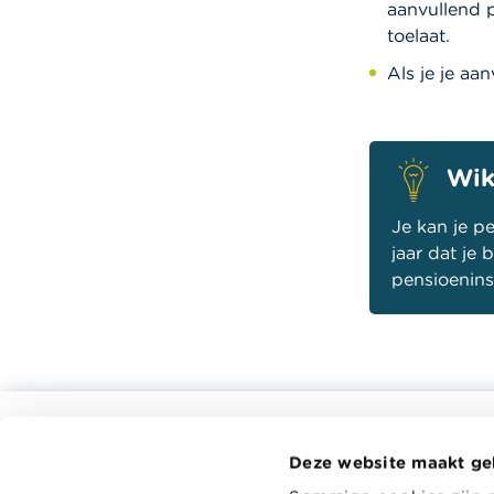
aanvullend 
toelaat.
Als je je aa
Wik
Je kan je 
jaar dat je 
pensioeninst
Alle rekentools, checklists en meer
Deze website maakt ge
Budget, betalen, lenen en verzekeren
Wikifin.be 