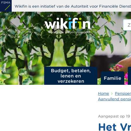
Overslaan
Wikifin is een initiatief van de Autoriteit voor Financiële Dien
en
naar
Zoe
edit
de
s
inhoud
gaan
Budget, betalen,
lenen en
Familie
verzekeren
Home
Pensioe
Aanvullend pensi
Aangepast op
19
Het V