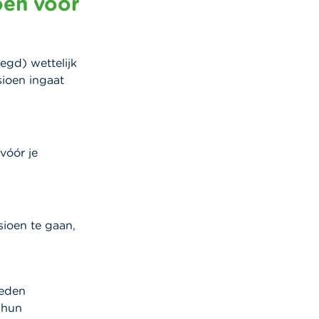
oen voor
egd) wettelijk
sioen ingaat
vóór je
sioen te gaan,
heden
 hun