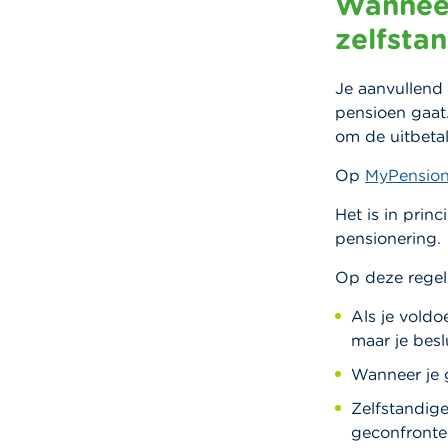
Wanneer
zelfsta
Je aanvullend 
pensioen gaat.
om de uitbetal
Op
MyPension
Het is in prin
pensionering.
Op deze regel
Als je vold
maar je besl
Wanneer je g
Zelfstandig
geconfronte