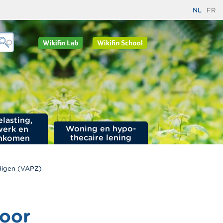
NL
FR
elasting,
Woning en hypo­
werk en
thecaire lening
nkomen
ndigen (VAPZ)
voor