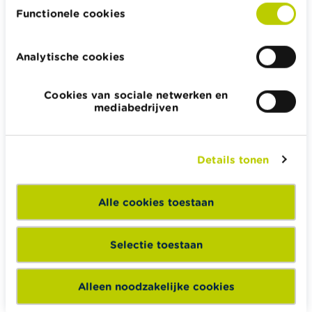
of
Functionele cookies
Je laat het al gespaarde bedrag staan in het fonds
dat je vroeger gebruikte en doet enkel jouw
Analytische cookies
toekomstige stortingen in het nieuwe fonds.
Is het mogelijk van pensioenspaarfonds naar
Cookies van sociale netwerken en
mediabedrijven
pensioenspaarverzekering of omgekeerd te
veranderen?
Je kan steeds verder sparen in een andere vorm dan
die waarin je nu spaart. Wegens fiscale redenen is het
Details tonen
sterk af te raden om de vroeger gespaarde sommen
over te dragen van een verzekering naar een fonds of
Alle cookies toestaan
omgekeerd.
Het is wel mogelijk om gelijktijdig zowel een
Selectie toestaan
pensioenspaarfonds als een pensioenverzekering aan
te houden. Je moet dan wel elk jaar kiezen waarin je
spaart. Bijvoorbeeld het ene jaar in de
Alleen noodzakelijke cookies
pensioenspaarverzekering, het andere jaar in het