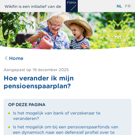
Overslaan
NL
FR
Wikifin is een initiatief van de
en
naar
de
inhoud
gaan
Home
Aangepast op
19 december 2025
Hoe verander ik mijn
pensioenspaarplan?
OP DEZE PAGINA
Is het mogelijk van bank of verzekeraar te
veranderen?
Is het mogelijk om bij een pensioenspaarfonds van
een dynamisch naar een defensief profiel over te