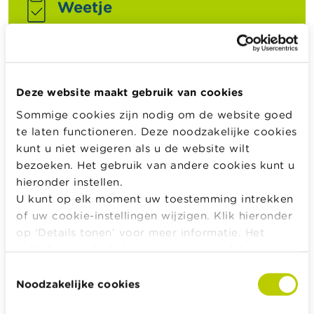
Weetje
Een overdracht zonder fiscale bestraffing kan
alleen van pensioenspaarfonds naar
pensioenspaarfonds en van
pensioenspaarverzekering naar
Deze website maakt gebruik van cookies
pensioenspaarverzekering.
Sommige cookies zijn nodig om de website goed
te laten functioneren. Deze noodzakelijke cookies
kunt u niet weigeren als u de website wilt
Is het mogelijk om bij een
bezoeken. Het gebruik van andere cookies kunt u
pensioenspaarfonds van een
hieronder instellen.
dynamisch naar een defensief profiel
U kunt op elk moment uw toestemming intrekken
over te stappen, of omgekeerd?
of uw cookie-instellingen wijzigen. Klik hieronder
op ‘Details tonen’ voor meer informatie. Het
De meeste banken laten dat kosteloos toe
. Je kan
volledige cookiebeleid kan u
hier
raadplegen.
kiezen:
Toestemmingsselectie
Noodzakelijke cookies
Je kan het al gespaarde bedrag overdragen naar
het nieuwe fonds.