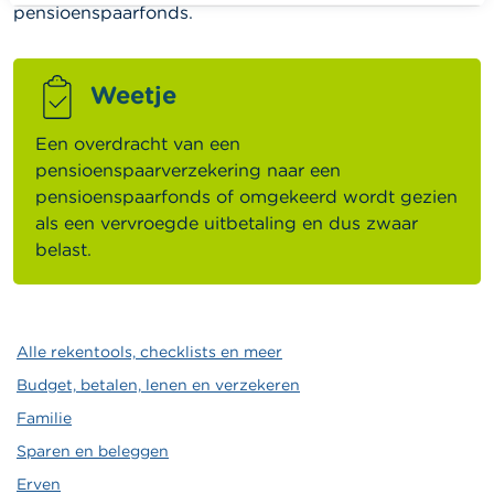
pensioenspaarfonds.
Weetje
Een overdracht van een
pensioenspaarverzekering naar een
pensioenspaarfonds of omgekeerd wordt gezien
als een vervroegde uitbetaling en dus zwaar
belast.
Alle rekentools, checklists en meer
Budget, betalen, lenen en verzekeren
Familie
Sparen en beleggen
Erven