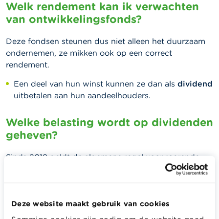
Welk rendement kan ik verwachten
van ontwikkelingsfonds?
Deze fondsen steunen dus niet alleen het duurzaam
ondernemen, ze mikken ook op een correct
rendement.
Een deel van hun winst kunnen ze dan als
dividend
uitbetalen aan hun aandeelhouders.
Welke belasting wordt op dividenden
geheven?
Sinds 2018 geldt de algemene regel voor roerende
voorheffing ook voor dividenden van coöperatieve
vennootschappen. Dit betekent dat de
roerende
voorheffing van 30 % ingehouden wordt bij de
Deze website maakt gebruik van cookies
uitbetaling van het dividend
en je de ontvangen
dividenden mag vermelden op je belastingaangifte
Sommige cookies zijn nodig om de website goed