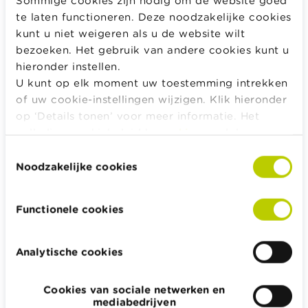
om de roerende voorheffing die je erop betaald hebt
te laten functioneren. Deze noodzakelijke cookies
terug te krijgen. Let wel, je kan
voor het
kunt u niet weigeren als u de website wilt
inkomstenjaar 2025 maximum 859 euro
recupereren
bezoeken. Het gebruik van andere cookies kunt u
op dividenden van allerlei vennootschappen, zoals
hieronder instellen.
beursgenoteerde vennootschappen of familiale
U kunt op elk moment uw toestemming intrekken
vennootschappen.
of uw cookie-instellingen wijzigen. Klik hieronder
op ‘Details tonen’ voor meer informatie. Het
Wat zijn de risico’s van
volledige cookiebeleid kan u
hier
raadplegen.
ontwikkelingsfondsen?
Toestemmingsselectie
Noodzakelijke cookies
Let wel
: aandelen van een ontwikkelingsfonds
kan je
niet verkopen met winst
. Je krijgt enkel je inleg
Functionele cookies
terug.
Deze beleggingen zijn
niet erg liquide
. De
Analytische cookies
terugbetaling is aan regels onderworpen. Zo kan je je
inleg vaak enkel tijdens de eerste zes maanden van
Cookies van sociale netwerken en
het jaar en/of na instemming van de bestuurders
mediabedrijven
terugbetaald krijgen.
Meer informatie hierover vind je