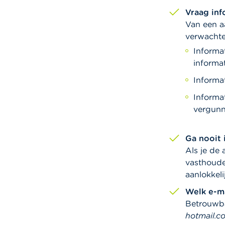
Vraag inf
Van een a
verwachte
Informa
informa
Informat
Informa
vergunn
Ga nooit 
Als je de 
vasthoude
aanlokkeli
Welk e-m
Betrouwba
hotmail.c