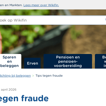
sten en Markten.
Lees meer over Wikifin.
ken
-
Sparen
Pensioen en
B
en
pensioen­
Erven
beleggen
voorbereiding
i
ichting bij beleggen
Tips tegen fraude
 april 2026
egen fraude