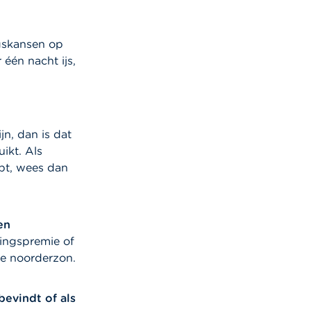
ngskansen op
één nacht ijs,
jn, dan is dat
ikt. Als
jpt, wees dan
en
dingspremie of
de noorderzon.
bevindt of als