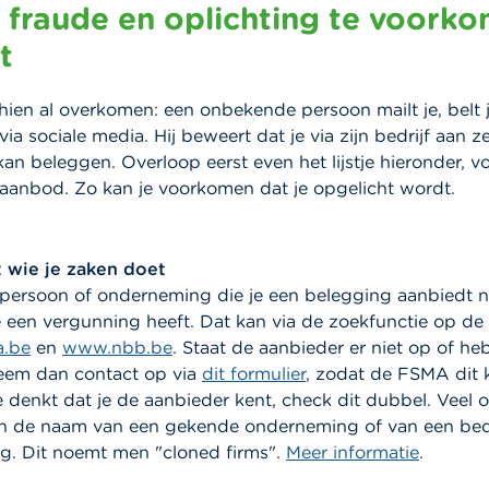
 fraude en oplichting te voorko
t
chien al overkomen: een onbekende persoon mailt je, belt j
via sociale media. Hij beweert dat je via zijn bedrijf aan 
n beleggen. Overloop eerst even het lijstje hieronder, vo
 aanbod. Zo kan je voorkomen dat je opgelicht wordt.
 wie je zaken doet
 persoon of onderneming die je een belegging aanbiedt ni
e een vergunning heeft.
Dat kan via de zoekfunctie op de
.be
en
www.nbb.be
. Staat de aanbieder er niet op of he
 neem dan contact op via
dit formulier
, zodat de FSMA dit k
je denkt dat je de aanbieder kent, check dit dubbel. Veel o
n de naam van een gekende onderneming of van een bedr
g. Dit noemt men "cloned firms".
Meer informatie
.