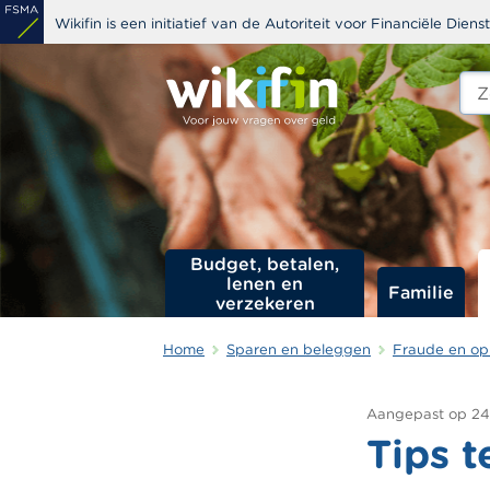
Overslaan
Wikifin is een initiatief van de Autoriteit voor Financiële Dien
en
naar
Zoe
edit
de
s
inhoud
gaan
Budget, betalen,
lenen en
Familie
verzekeren
Home
Sparen en beleggen
Fraude en opl
Aangepast op
24
Tips t