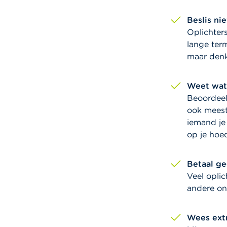
Beslis nie
Oplichter
lange ter
maar denk
Weet wat
Beoordeel 
ook meest
iemand je
op je hoe
Betaal ge
Veel opli
andere on
Wees extr