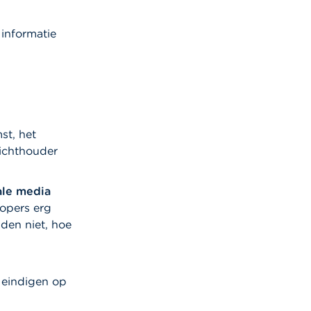
informatie
st, het
ichthouder
ale media
kopers erg
den niet, hoe
 eindigen op