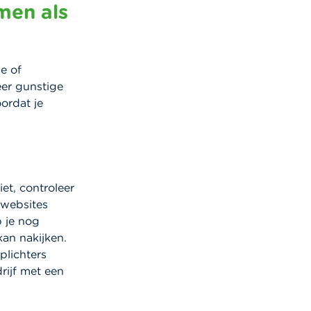
men als
e of
zeer gunstige
ordat je
et, controleer
 websites
b je nog
an nakijken.
plichters
ijf met een