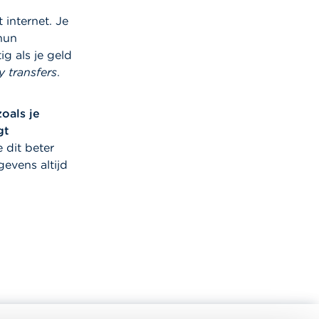
internet. Je
hun
g als je geld
 transfers
.
oals je
gt
 dit beter
gevens altijd