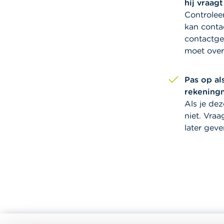
hij vraag
Controlee
kan conta
contactge
moet over
Pas op al
rekening
Als je dez
niet. Vraa
later geve