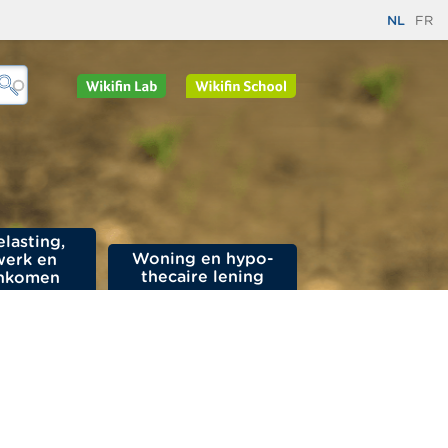
NL
FR
elasting,
Woning en hypo­
werk en
thecaire lening
nkomen