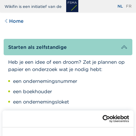
Overslaan
NL
FR
Wikifin is een initiatief van de
en
naar
Home
de
inhoud
gaan
Starten als zelfstandige
Heb je een idee of een droom? Zet je plannen op
papier en onderzoek wat je nodig hebt:
een ondernemingsnummer
een boekhouder
een ondernemingsloket
...
Vergeet je sociale bijdragen en verzekeringen niet!