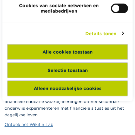
Cookies van sociale netwerken en
Lees meer over Wikifin
mediabedrijven
Details tonen
Wikifin School biedt gratis en heel divers pedagogisch
lesmateriaal en opleidingen aan leerkrachten om hen te
Alle cookies toestaan
ondersteunen bij hun lessen financiële educatie.
Naar Wikifin School
Selectie toestaan
Alleen noodzakelijke cookies
Het Wikifin Lab is een digitaal en interactief centrum voor
financiële educatie waarbij leerlingen uit het secundair
onderwijs experimenteren met financiële situaties uit het
dagelijkse leven.
Ontdek het Wikifin Lab