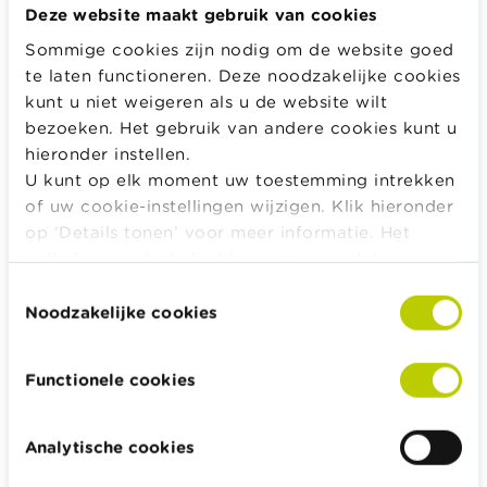
Starten als zelfstandige
Deze website maakt gebruik van cookies
Sommige cookies zijn nodig om de website goed
te laten functioneren. Deze noodzakelijke cookies
Alle rekentools, checklists en meer
kunt u niet weigeren als u de website wilt
Budget, betalen, lenen en verzekeren
bezoeken. Het gebruik van andere cookies kunt u
hieronder instellen.
Familie
U kunt op elk moment uw toestemming intrekken
Sparen en beleggen
of uw cookie-instellingen wijzigen. Klik hieronder
Erven
op ‘Details tonen’ voor meer informatie. Het
Pensioen en pensioenvoorbereiding
volledige cookiebeleid kan u
hier
raadplegen.
Belasting, werk en inkomen
Toestemmingsselectie
Noodzakelijke cookies
Woning en hypothecaire lening
Functionele cookies
Wikifin.be helpt je bij financiële beslissingen. Ze stelt gratis
Analytische cookies
betrouwbare en handige informatie ter beschikking,
onafhankelijk van private financiële spelers.