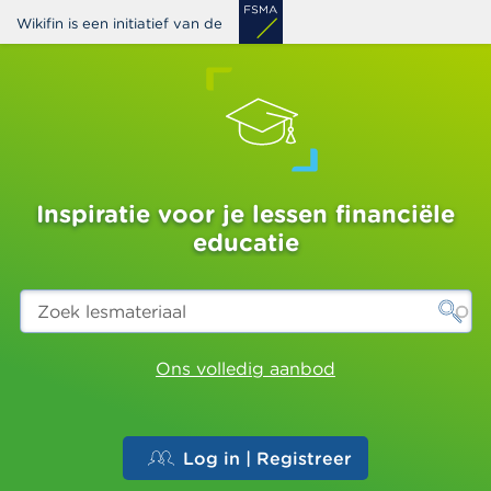
Overslaan
Wikifin is een initiatief van de
en
naar
de
inhoud
gaan
Inspiratie voor je lessen financiële
educatie
Zoek
lesmateriaal
Ons volledig aanbod
Log in | Registreer