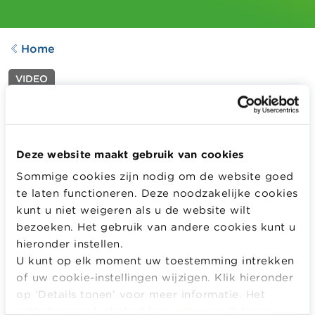
Home
VIDEO
Budget 2
Aangepast op
16.02.2021
649
downloads
Deze website maakt gebruik van cookies
Sommige cookies zijn nodig om de website goed
te laten functioneren. Deze noodzakelijke cookies
Hoe behoud ik overzicht over mijn inkomsten en
kunt u niet weigeren als u de website wilt
uitgaven? Ontdek in deze video eenvoudige tips om een
bezoeken. Het gebruik van andere cookies kunt u
goed overzicht te krijgen op jouw inkomsten en
hieronder instellen.
uitgaven.
U kunt op elk moment uw toestemming intrekken
Meer informatie
of uw cookie-instellingen wijzigen. Klik hieronder
op ‘Details tonen’ voor meer informatie. Het
volledige cookiebeleid kan u
hier
raadplegen.