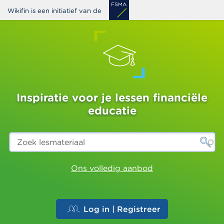
Overslaan
Wikifin is een initiatief van de
en
naar
de
inhoud
gaan
Inspiratie voor je lessen financiële
educatie
Zoek
lesmateriaal
Ons volledig aanbod
Log in | Registreer