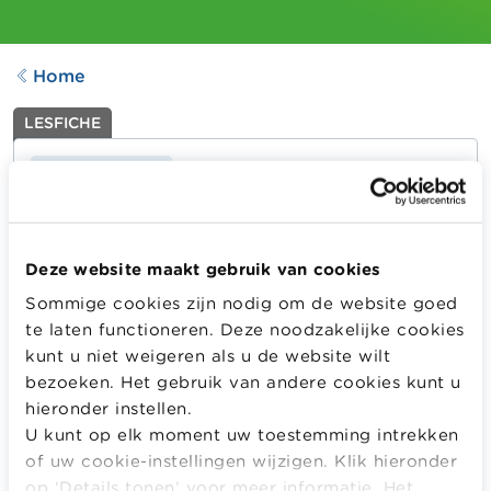
Home
LESFICHE
De krekel en de mier
Aangepast op
19.10.2023
1004
downloads
Deze website maakt gebruik van cookies
Sommige cookies zijn nodig om de website goed
De leerlingen starten met een korte test waarin ze
te laten functioneren. Deze noodzakelijke cookies
nagaan of ze krekel of mier zijn. Daarna worden de
kunt u niet weigeren als u de website wilt
resultaten van deze test besproken en geanalyseerd. In
bezoeken. Het gebruik van andere cookies kunt u
een tweede deel gaan de leerlingen dieper in op hun
hieronder instellen.
aankoopgedrag en verschillende invloeden bij
U kunt op elk moment uw toestemming intrekken
aankopen.
of uw cookie-instellingen wijzigen. Klik hieronder
Meer informatie
op ‘Details tonen’ voor meer informatie. Het