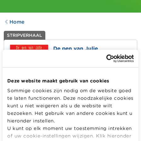
Home
STRIPVERHAAL
De pen van Julie
Aangepast op
26.03.2025
599
downloads
Deze website maakt gebruik van cookies
Sommige cookies zijn nodig om de website goed
Dit boekje is een realisatie in het kader van een
te laten functioneren. Deze noodzakelijke cookies
Europees project dat de strijd aangaat tegen
overmatige schuldenlast. Het boekje wil iedereen helpen
kunt u niet weigeren als u de website wilt
die professioneel of privé werkt rond
bezoeken. Het gebruik van andere cookies kunt u
preventie, opleiding en informatie ter bevordering van
hieronder instellen.
bewuste en verantwoorde consumenten in
U kunt op elk moment uw toestemming intrekken
Europa.
of uw cookie-instellingen wijzigen. Klik hieronder