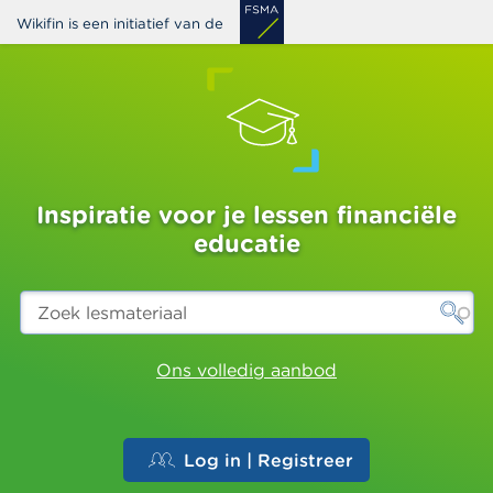
Overslaan
Wikifin is een initiatief van de
en
naar
de
inhoud
gaan
Inspiratie voor je lessen financiële
educatie
Zoek
lesmateriaal
Ons volledig aanbod
Log in | Registreer