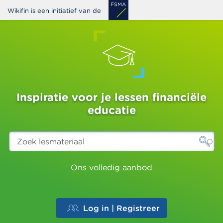
Overslaan
Wikifin is een initiatief van de
en
naar
de
inhoud
gaan
Inspiratie voor je lessen financiële
educatie
Zoek
lesmateriaal
Ons volledig aanbod
Log in | Registreer