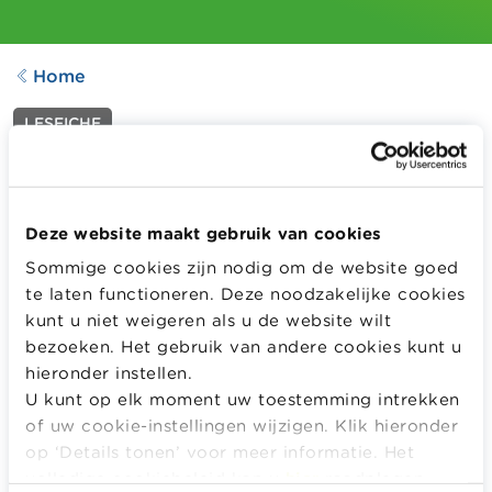
Home
LESFICHE
Doe-krantje De Week van
het Geld 2025 (in zwart-wit)
Aangepast op
04.03.2025
Deze website maakt gebruik van cookies
91
downloads
Sommige cookies zijn nodig om de website goed
te laten functioneren. Deze noodzakelijke cookies
Een leuk doe-krantje vol activiteiten en spelletjes rond
kunt u niet weigeren als u de website wilt
geld voor thuis of op school.
bezoeken. Het gebruik van andere cookies kunt u
Editie De Week van het Geld 2025
hieronder instellen.
U kunt op elk moment uw toestemming intrekken
Meer informatie
of uw cookie-instellingen wijzigen. Klik hieronder
op ‘Details tonen’ voor meer informatie. Het
MELD JE AAN OF REGISTREER OM DIT LESMATERIAAL
GRATIS TE DOWNLOADEN EN TE BEKIJKEN.
volledige cookiebeleid kan u
hier
raadplegen.