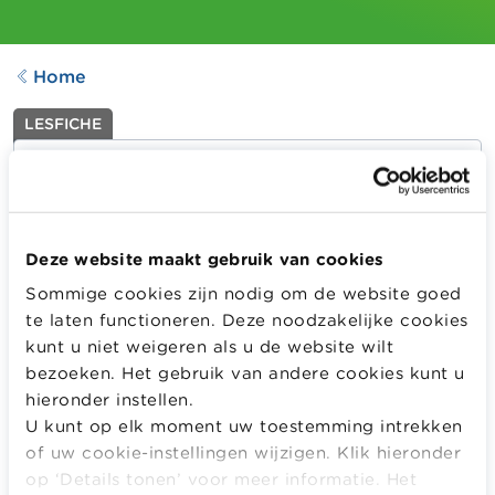
Home
LESFICHE
Het menu
Aangepast op
15.01.2021
438
downloads
Deze website maakt gebruik van cookies
Sommige cookies zijn nodig om de website goed
te laten functioneren. Deze noodzakelijke cookies
Eenvoudige probleemstelling waarbij de leerlingen
nadenken over wat Alex van de menukaart kiest. Voor
kunt u niet weigeren als u de website wilt
wie is het interessant om een menu of speciale promotie
bezoeken. Het gebruik van andere cookies kunt u
te kiezen dan wel om afzonderlijke gerechtjes te
hieronder instellen.
bestellen?
U kunt op elk moment uw toestemming intrekken
of uw cookie-instellingen wijzigen. Klik hieronder
Meer informatie
op ‘Details tonen’ voor meer informatie. Het