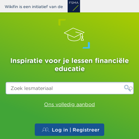
Overslaan
Wikifin is een initiatief van de
en
naar
de
inhoud
gaan
Inspiratie voor je lessen financiële
educatie
Zoek
lesmateriaal
Ons volledig aanbod
Log in | Registreer