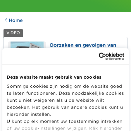
Home
VIDEO
Oorzaken en gevolgen van
de financiële crisis van 2008
Aangepast op
26.10.2022
106
downloads
Deze website maakt gebruik van cookies
Welke factoren lagen aan de basis van de financiële
Sommige cookies zijn nodig om de website goed
crisis in 2008? Welke impact had de crisis op de
te laten functioneren. Deze noodzakelijke cookies
regulering van het financiële systeem?
kunt u niet weigeren als u de website wilt
bezoeken. Het gebruik van andere cookies kunt u
Deze video maakt deel uit van een reeks rond financiële
hieronder instellen.
crisissen. Bekijk alle video's: de marktbubbel, de
U kunt op elk moment uw toestemming intrekken
tulpencrisis, de vastgoedcrisis in de VS, de financiële
of uw cookie-instellingen wijzigen. Klik hieronder
crisis van 2008.