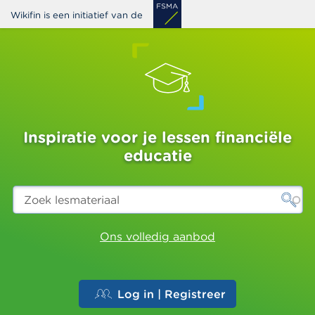
Overslaan
Wikifin is een initiatief van de
en
naar
de
inhoud
gaan
Inspiratie voor je lessen financiële
educatie
Zoek
lesmateriaal
Ons volledig aanbod
Log in | Registreer