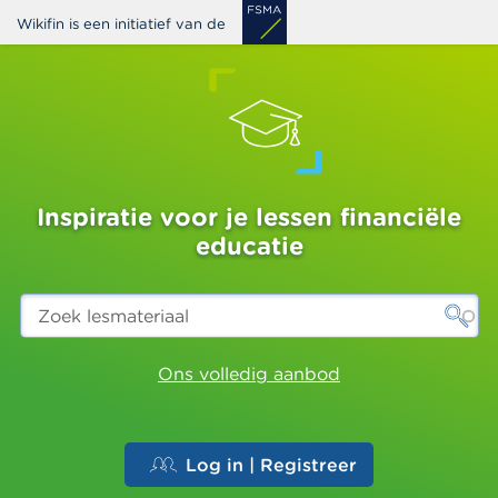
Overslaan
Wikifin is een initiatief van de
en
naar
de
inhoud
gaan
Inspiratie voor je lessen financiële
educatie
Zoek
lesmateriaal
Ons volledig aanbod
Log in | Registreer