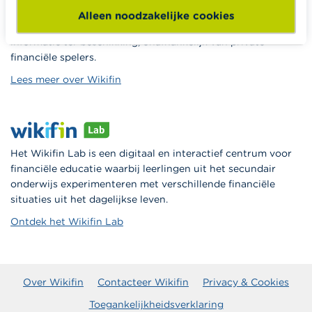
Wikifin.be is een portaalsite die je helpt bij je financiële
Alleen noodzakelijke cookies
beslissingen. Ze stelt gratis betrouwbare en handige
informatie ter beschikking, onafhankelijk van private
financiële spelers.
Lees meer over Wikifin
Het Wikifin Lab is een digitaal en interactief centrum voor
financiële educatie waarbij leerlingen uit het secundair
onderwijs experimenteren met verschillende financiële
situaties uit het dagelijkse leven.
Ontdek het Wikifin Lab
Over Wikifin
Contacteer Wikifin
Privacy & Cookies
Toegankelijkheidsverklaring