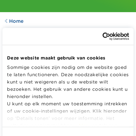
Home
POSTER
Poster Budget
Aangepast op
28.08.2024
Deze website maakt gebruik van cookies
488
downloads
Sommige cookies zijn nodig om de website goed
te laten functioneren. Deze noodzakelijke cookies
kunt u niet weigeren als u de website wilt
Hoe stel je een budget op?
bezoeken. Het gebruik van andere cookies kunt u
hieronder instellen.
Meer informatie
U kunt op elk moment uw toestemming intrekken
of uw cookie-instellingen wijzigen. Klik hieronder
MELD JE AAN OF REGISTREER OM DIT LESMATERIAAL
op ‘Details tonen’ voor meer informatie. Het
GRATIS TE DOWNLOADEN EN TE BEKIJKEN.
volledige cookiebeleid kan u
hier
raadplegen.
Log in
Het is gratis!
Toestemmingsselectie