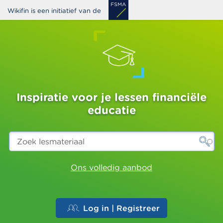
Overslaan
Wikifin is een initiatief van de
en
naar
de
inhoud
gaan
Inspiratie voor je lessen financiële
educatie
Zoek
lesmateriaal
Ons volledig aanbod
Log in | Registreer