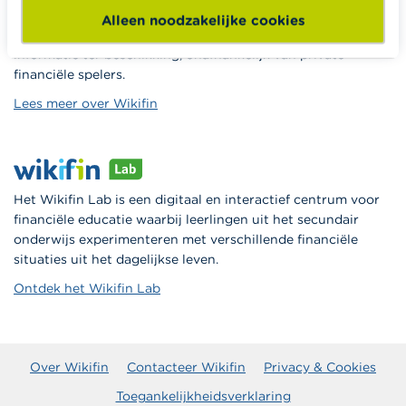
Wikifin.be is een portaalsite die je helpt bij je financiële
Alleen noodzakelijke cookies
beslissingen. Ze stelt gratis betrouwbare en handige
informatie ter beschikking, onafhankelijk van private
financiële spelers.
Lees meer over Wikifin
Het Wikifin Lab is een digitaal en interactief centrum voor
financiële educatie waarbij leerlingen uit het secundair
onderwijs experimenteren met verschillende financiële
situaties uit het dagelijkse leven.
Ontdek het Wikifin Lab
Over Wikifin
Contacteer Wikifin
Privacy & Cookies
Toegankelijkheidsverklaring