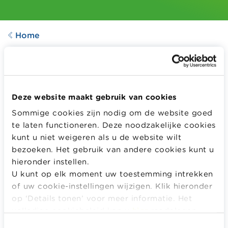
Home
POSTER
Poster Fraude
Aangepast op
28.08.2024
Deze website maakt gebruik van cookies
363
downloads
Sommige cookies zijn nodig om de website goed
te laten functioneren. Deze noodzakelijke cookies
kunt u niet weigeren als u de website wilt
Hoe kan jij fraude ontdekken?
bezoeken. Het gebruik van andere cookies kunt u
hieronder instellen.
Meer informatie
U kunt op elk moment uw toestemming intrekken
of uw cookie-instellingen wijzigen. Klik hieronder
MELD JE AAN OF REGISTREER OM DIT LESMATERIAAL
op ‘Details tonen’ voor meer informatie. Het
GRATIS TE DOWNLOADEN EN TE BEKIJKEN.
volledige cookiebeleid kan u
hier
raadplegen.
Log in
Het is gratis!
Toestemmingsselectie