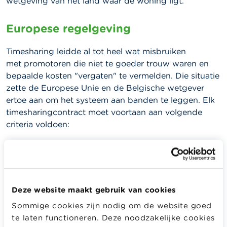
wetgeving van het land waar de woning ligt.
Europese regelgeving
Timesharing leidde al tot heel wat misbruiken
met promotoren die niet te goeder trouw waren en
bepaalde kosten "vergaten" te vermelden. Die situatie
zette de Europese Unie en de Belgische wetgever
ertoe aan om het systeem aan banden te leggen. Elk
timesharingcontract moet voortaan aan volgende
criteria voldoen:
Opgesteld zijn in één van de officiële landstalen
van de koper.
Informatie bevatten zoals de basis waarop de
jaarlijkse lasten worden berekend, de beurtrol
Deze website maakt gebruik van cookies
tussen de verschillende bewoners, enz.
Sommige cookies zijn nodig om de website goed
Het contract moet binnen de twee weken na
te laten functioneren. Deze noodzakelijke cookies