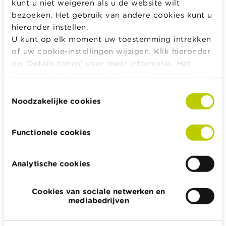
ondertekening opgezegd kunnen worden. In die
kunt u niet weigeren als u de website wilt
periode kan geen voorschot en ook geen
bezoeken. Het gebruik van andere cookies kunt u
schadevergoeding worden geëist.
hieronder instellen.
U kunt op elk moment uw toestemming intrekken
of uw cookie-instellingen wijzigen. Klik hieronder
Wikifin-tip
op ‘Details tonen’ voor meer informatie. Het
volledige cookiebeleid kan u
hier
raadplegen.
Contacteer vóór je een timesharingcontract
Toestemmingsselectie
ondertekent het Contact Center van de FOD
Noodzakelijke cookies
Economie op het nummer 0800 120 33, via het
e-mailadres
info.eco@economie.fgov.be
of
Functionele cookies
gebruik het
contactformulier
.
Analytische cookies
Alle rekentools, checklists en meer
Cookies van sociale netwerken en
Budget, betalen, lenen en verzekeren
mediabedrijven
Familie
Sparen en beleggen