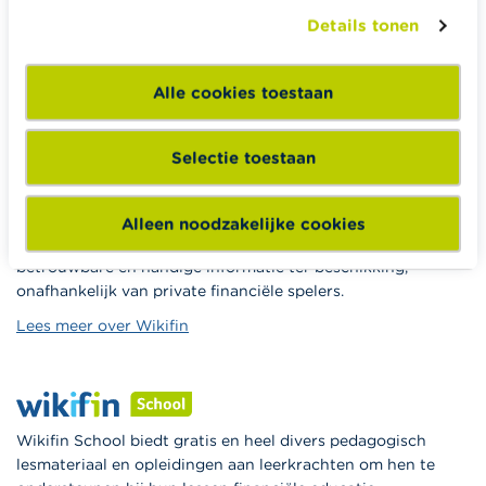
Details tonen
Erven
Pensioen en pensioenvoorbereiding
Alle cookies toestaan
Belasting, werk en inkomen
Woning en hypothecaire lening
Selectie toestaan
Alleen noodzakelijke cookies
Wikifin.be helpt je bij financiële beslissingen. Ze stelt gratis
betrouwbare en handige informatie ter beschikking,
onafhankelijk van private financiële spelers.
Lees meer over Wikifin
Wikifin School biedt gratis en heel divers pedagogisch
lesmateriaal en opleidingen aan leerkrachten om hen te