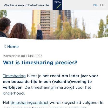
Overslaan
NL
FR
Wikifin is een initiatief van de
en
naar
de
inhoud
gaan
Home
Aangepast op
1 juni 2026
Wat is timesharing precies?
Timesharing
biedt je
het recht om ieder jaar voor
een bepaalde tijd in een (vakantie)woning te
verblijven
. De timesharingfirma zorgt voor het
onderhoud.
Het
timesharingcontract
wordt opgesteld volgens de