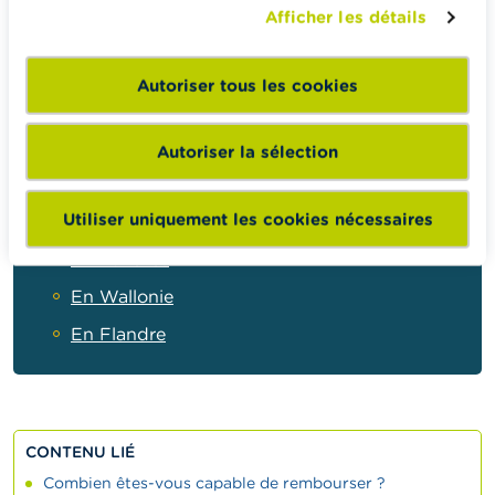
Afficher les détails
éventuelles pour vous-même et votre famille si
vous ne pouvez plus rembourser vos dettes.
N’attendez pas qu’il soit trop tard. En cas de
Autoriser tous les cookies
difficulté de remboursement, allez voir au plus
vite votre prêteur ou un médiateur de dettes
Autoriser la sélection
pour chercher ensemble une solution.
Pour en savoir plus sur la médiation de dettes
Utiliser uniquement les cookies nécessaires
et le règlement collectif de dettes :
A Bruxelles
En Wallonie
En Flandre
CONTENU LIÉ
Combien êtes-vous capable de rembourser ?