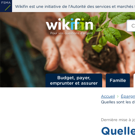
Aller
Wikifin est une initiative de l'Autorité des services et marchés 
au
contenu
Che
edit
principal
s
Budget, payer,
Famille
emprunter et assurer
Accueil
Épargne
Quelles sont les 
Dernière mise à jo
Quelle