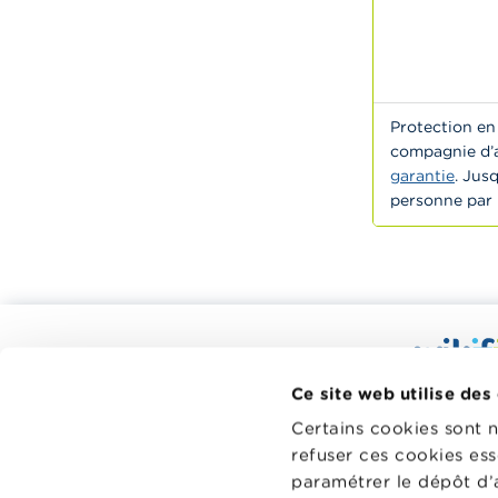
Protection en 
compagnie d’a
garantie
. Jus
personne par i
Calculateurs, conseils pratiques,
checklists
Wikifin.be
Ce site web utilise des
Budget, payer, emprunter et assurer
décisions f
Certains cookies sont 
à votre di
Famille
refuser ces cookies ess
indépendant
Épargner et investir
paramétrer le dépôt d’
sans aucun