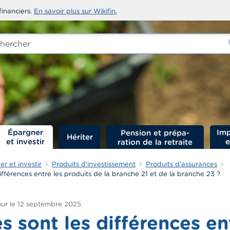
financiers.
En savoir plus sur Wikifin.
rcher
-
Épargner
Imp
Hériter
et investir
e
r et investir
Produits d'investissement
Produits d'assurances
différences entre les produits de la branche 21 et de la branche 23 ?
ur le
12 septembre 2025
s sont les différences en