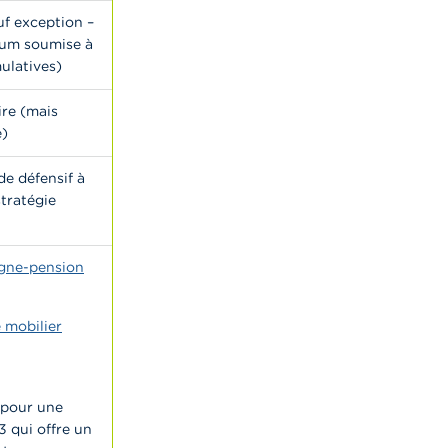
uf exception –
mum soumise à
ulatives)
ire (mais
e)
de défensif à
tratégie
rgne-pension
 mobilier
 pour une
 qui offre un