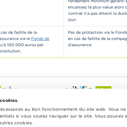
rendement minimum garanti e
encaissez la plus-value alors 
contrat n’a pas atteint la duré
jour.
cas de faillite de la
Pas de protection via le Fond
ssurance via le
Fonds de
en cas de faillite de la compa
qu’à 100 000 euros par
d’assurance.
nstitution.
 veut vous aider dans vos
Wikifin School met gratuiteme
 cookies.
inancières. Il met gratuitement
disposition des enseignants du
nécessaires au bon fonctionnement du site web. Vous n
sposition une information
pédagogique varié et des form
entiels si vous voulez naviguer sur le site. Vous pouvez
e, fiable et pratique. Il est
les aider à faire de l’éducation 
autres cookies.
 lien avec les acteurs
et à la consommation responsa