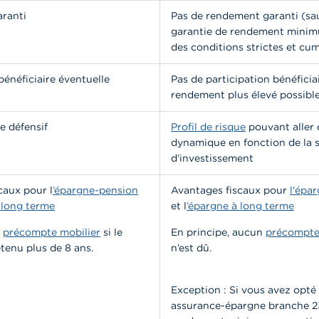
ranti
Pas de rendement garanti (sa
garantie de rendement mini
des conditions strictes et cum
bénéficiaire éventuelle
Pas de participation bénéficia
rendement plus élevé possibl
ue défensif
Profil de risque
pouvant aller 
dynamique en fonction de la s
d’investissement
caux pour l
’épargne-pension
Avantages fiscaux pour
l'épa
 long terme
et l
’épargne à long terme
u
précompte mobilier
si le
En principe, aucun
précompte
tenu plus de 8 ans.
n’est dû.
Exception : Si vous avez opté
assurance-épargne branche 23