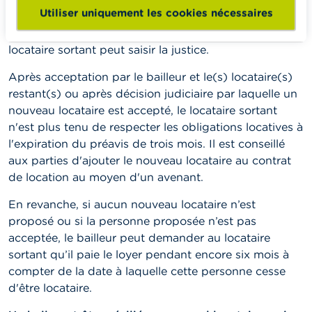
Utiliser uniquement les cookies nécessaires
Si le propriétaire et le(s) locataire(s) restant(s) n'ont
pas donné leur accord dans un délai de trois mois, le
locataire sortant peut saisir la justice.
Après acceptation par le bailleur et le(s) locataire(s)
restant(s) ou après décision judiciaire par laquelle un
nouveau locataire est accepté, le locataire sortant
n'est plus tenu de respecter les obligations locatives à
l'expiration du préavis de trois mois. Il est conseillé
aux parties d'ajouter le nouveau locataire au contrat
de location au moyen d'un avenant.
En revanche, si aucun nouveau locataire n’est
proposé ou si la personne proposée n’est pas
acceptée, le bailleur peut demander au locataire
sortant qu’il paie le loyer pendant encore six mois à
compter de la date à laquelle cette personne cesse
d'être locataire.