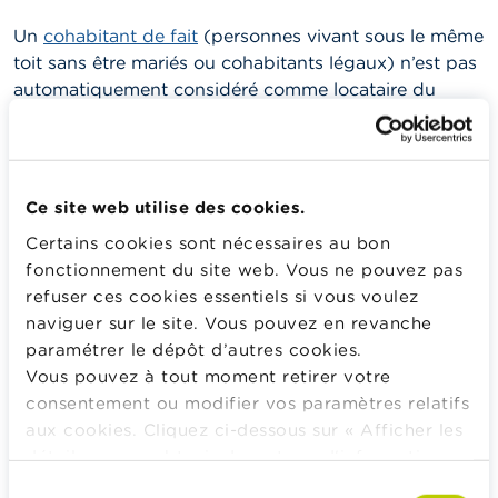
Un
cohabitant de fait
(personnes vivant sous le même
toit sans être mariés ou cohabitants légaux) n’est pas
automatiquement considéré comme locataire du
logement qu’il partage avec le(s) locataire(s)
d’origine en tant que résidence principale.
Ce site web utilise des cookies.
Sommes-nous tous les deux liés par le bail ?
Certains cookies sont nécessaires au bon
fonctionnement du site web. Vous ne pouvez pas
Les locataires qui ont en son temps signé le bail et
refuser ces cookies essentiels si vous voulez
le(s) cohabitant(s) de fait peuvent cependant
naviguer sur le site. Vous pouvez en revanche
demander ensemble au(x) bailleur(s) de consentir à
paramétrer le dépôt d’autres cookies.
ce qu’ils soient tous considérés comme locataire(s).
Vous pouvez à tout moment retirer votre
Les bailleurs peuvent refuser de donner leur accord,
consentement ou modifier vos paramètres relatifs
notamment lorsque la personne qui souhaite devenir
aux cookies. Cliquez ci-dessous sur « Afficher les
locataire ne dispose pas de moyens financiers
détails » pour obtenir davantage d'informations.
suffisants.
La politique en matière de cookies est
Sélection