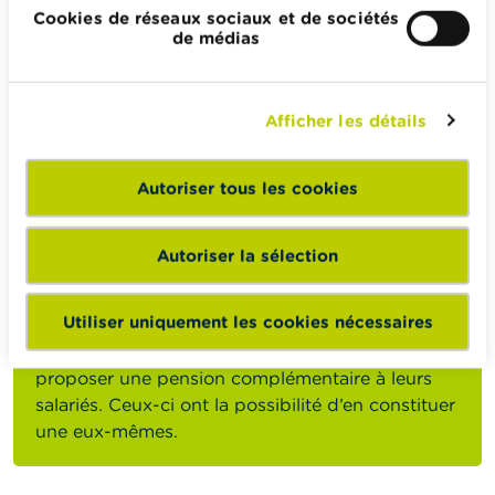
via l'entreprise où ils sont indépendants. Les
Cookies de réseaux sociaux et de sociétés
indépendants qui n'exercent pas leur activité
de médias
professionnelle dans une entreprise, ont également la
possibilité, en plus de la PLCI, d'épargner pour leur
pension via la p
ension libre complémentaire pour les
Afficher les détails
travailleurs indépendants actifs en tant que personne
physique
(
PCIPP
). Le terme « Convention de pension
Autoriser tous les cookies
pour travailleurs indépendants (CPTI) » est
également souvent utilisé.
Autoriser la sélection
Bon à savoir
Utiliser uniquement les cookies nécessaires
Les entreprises ne sont pas obligées de
proposer une pension complémentaire à leurs
salariés. Ceux-ci ont la possibilité d’en constituer
une eux-mêmes.