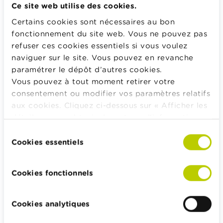
Ce site web utilise des cookies.
Mais tous les employeurs ou tous les secteurs ne
Certains cookies sont nécessaires au bon
proposent pas une pension complémentaire. Ils n’y
fonctionnement du site web. Vous ne pouvez pas
sont d’ailleurs pas obligés.
C’est la raison pour
refuser ces cookies essentiels si vous voulez
laquelle en tant que salarié
vous avez la possibilité
naviguer sur le site. Vous pouvez en revanche
de vous constituer vous-même une pension
paramétrer le dépôt d’autres cookies.
complémentaire
. C’est ce qu’on appelle
la pension
Vous pouvez à tout moment retirer votre
libre complémentaire pour travailleurs salariés (PCLS)
.
consentement ou modifier vos paramètres relatifs
aux cookies. Cliquez ci-dessous sur « Afficher les
Pour les indépendants
détails » pour obtenir davantage d'informations.
La politique en matière de cookies est
Sélection
Si vous êtes
indépendant, vous devez-vous-même
consultable dans son intégralité
ici
.
Cookies essentiels
du
vous constituer une pension complémentaire
si
consentement
toutefois vous souhaitez en bénéficier.
Vous pouvez
le faire via
la pension libre complémentaire pour
Cookies fonctionnels
indépendants (PLCI)
.
Les
chefs d'entreprise indépendants
peuvent, en plus
Cookies analytiques
de la PLCI, constituer une pension complémentaire