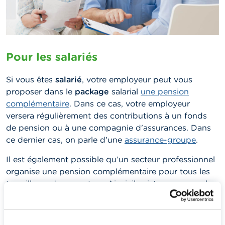
Pour les salariés
Si vous êtes
salarié
, votre employeur peut vous
proposer dans le
package
salarial
une pension
complémentaire
. Dans ce cas, votre employeur
versera régulièrement des contributions à un fonds
de pension ou à une compagnie d'assurances. Dans
ce dernier cas, on parle d'une
assurance-groupe
.
Il est également possible qu’un secteur professionnel
organise une pension complémentaire pour tous les
travailleurs de ce secteur. Ainsi, il existe par exemple
des plans sectoriels dans le secteur de la
construction, dans l’industrie alimentaire, dans
l’industrie chimique et dans le secteur non marchand.