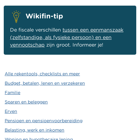
Wikifin-tip
De fiscale verschillen
tussen een eenmanszaak
(zelfstandige, als fysieke persoon) en een
vennootschap
zijn groot. Informeer je!
Alle rekentools, checklists en meer
Budget, betalen, lenen en verzekeren
Familie
Sparen en beleggen
Erven
Pensioen en pensioenvoorbereiding
Belasting, werk en inkomen
Woning en hypothecaire lening