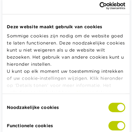
worden berekend op het netto beroepsinkomen
(= beroepsinkomsten - beroepskosten). Het
percentage belastingen dat je moet betalen zal
toenemen naarmate je beroepsinkomsten toenemen.
Deze website maakt gebruik van cookies
Sommige cookies zijn nodig om de website goed
te laten functioneren. Deze noodzakelijke cookies
Weetje
kunt u niet weigeren als u de website wilt
bezoeken. Het gebruik van andere cookies kunt u
In België is de personenbelasting progressief:
hieronder instellen.
hoe meer je verdient, hoe meer belasting je moet
U kunt op elk moment uw toestemming intrekken
betalen.
of uw cookie-instellingen wijzigen. Klik hieronder
op ‘Details tonen’ voor meer informatie. Het
volledige cookiebeleid kan u
hier
raadplegen.
Voor vennootschappen
Toestemmingsselectie
Vennootschappen
zijn onderworpen
Noodzakelijke cookies
aan
vennootschapsbelasting
. Deze wordt berekend
op de bedrijfswinst. Het tarief van de
Functionele cookies
vennootschapsbelasting is uniform en bedraagt