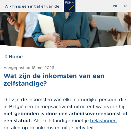
Overslaan
NL
FR
Wikifin is een initiatief van de
en
naar
de
inhoud
gaan
Home
Aangepast op
18 mei 2026
Wat zijn de inkomsten van een
zelfstandige?
Dit zijn de inkomsten van elke natuurlijke persoon die
in België
een beroepsactiviteit uitoefent waarvoor hij
niet gebonden is door een arbeidsovereenkomst of
een statuut.
Als zelfstandige moet je
belastingen
betalen op de inkomsten uit je activiteit.