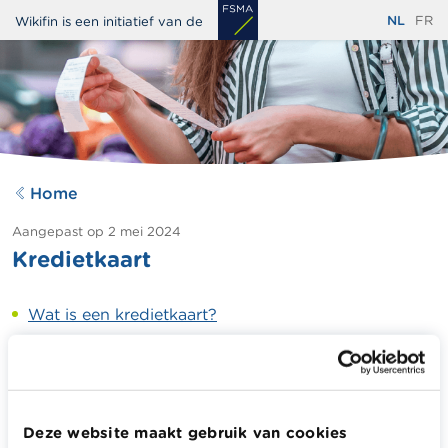
Overslaan
NL
FR
Wikifin is een initiatief van de
en
naar
de
inhoud
gaan
Home
Aangepast op
2 mei 2024
Kredietkaart
Wat is een kredietkaart?
De kredietkaartlimiet
Terugbetaling van je uitgaven met je kredietkaart
Deze website maakt gebruik van cookies