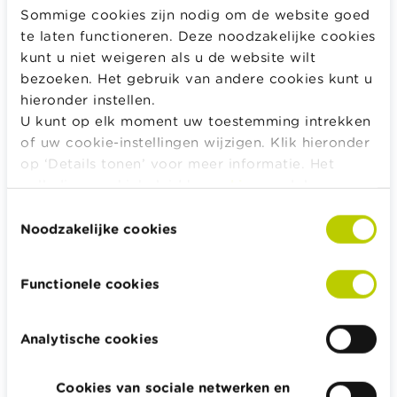
Sommige cookies zijn nodig om de website goed
Alle rekentools, checklists en meer
te laten functioneren. Deze noodzakelijke cookies
Budget, betalen, lenen en verzekeren
kunt u niet weigeren als u de website wilt
Familie
bezoeken. Het gebruik van andere cookies kunt u
hieronder instellen.
Sparen en beleggen
U kunt op elk moment uw toestemming intrekken
Erven
of uw cookie-instellingen wijzigen. Klik hieronder
Pensioen en pensioenvoorbereiding
op ‘Details tonen’ voor meer informatie. Het
Belasting, werk en inkomen
volledige cookiebeleid kan u
hier
raadplegen.
Woning en hypothecaire lening
Toestemmingsselectie
Noodzakelijke cookies
Functionele cookies
Wikifin.be helpt je bij financiële beslissingen. Ze stelt gratis
betrouwbare en handige informatie ter beschikking,
Analytische cookies
onafhankelijk van private financiële spelers.
Lees meer over Wikifin
Cookies van sociale netwerken en