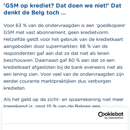
'GSM op krediet? Dat doen we niet!' Dat
denkt de Belg toch …
Voor 63 % van de ondervraagden is een ‘goedkopere’
GSM met vast abonnement, geen kredietvorm.
Hetzelfde geldt voor het gebruik van de kredietkaart
aangeboden door supermarkten: 68 % van de
respondenten gaf aan dat ze dat niet als lenen
beschouwen. Daarnaast gaf 60 % aan dat ze een
kredietkaart afgesloten bij de bank eveneens niet als
een lening zien. Voor veel van de ondervraagden zijn
eerder courante marktpraktijken dus verborgen
kredieten.
Als het geld op de zicht- en spaarrekening niet meer
toereikend is, zegt 15 % van de Belgen een
kredietkaart te gebruiken. 8 % gebruikt deze ‘reserve’
om voeding te kopen. Bij lagere inkomens stijgt dat
aantal tot 12 %.