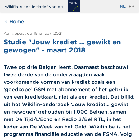
Overslaan
NL
FR
Wikifin is een initiatief van de
en
naar
Home
de
inhoud
Aangepast op
15 januari 2021
Studie "Jouw krediet ... gewikt en
gaan
gewogen" - maart 2018
Twee op drie Belgen leent. Daarnaast beschouwt
twee derde van de ondervraagden vaak
voorkomende vormen van krediet zoals een
‘goedkope’ GSM met abonnement of het gebruik
van een kredietkaart, niet als een krediet. Dat blijkt
uit het Wikifin-onderzoek ‘Jouw krediet… gewikt
en gewogen’ gehouden bij 1.000 Belgen, samen
met De Tijd/L’Echo en Radio 2/Bel RTL, in het
kader van De Week van het Geld. Wikifin.be is het
programma financiële educatie van de FSMA. Volg