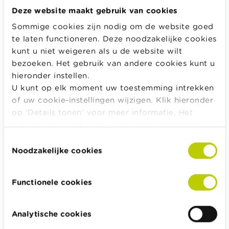
Deze website maakt gebruik van cookies
Lenen doen we voornamelijk bij de bank,
Sommige cookies zijn nodig om de website goed
maar we denken ook aan familie
te laten functioneren. Deze noodzakelijke cookies
kunt u niet weigeren als u de website wilt
De bank blijft het meest overwogen kanaal om een
bezoeken. Het gebruik van andere cookies kunt u
lening bij af te sluiten: 67 % overweegt om eerst bij
hieronder instellen.
de bank langs te gaan voor een krediet. 13 %
U kunt op elk moment uw toestemming intrekken
overweegt om bij familie te lenen. Bij de 18 tot 24-
of uw cookie-instellingen wijzigen. Klik hieronder
jarigen is dat aantal hoger: in die leeftijdsgroep gaf
op ‘Details tonen’ voor meer informatie. Het
29 % aan te overwegen om bij familie te lenen. 15 %
volledige cookiebeleid kan u
hier
raadplegen.
van die leeftijdsgroep overweegt bij vrienden te
Toestemmingsselectie
lenen.
Noodzakelijke cookies
10 % meldt recent
terugbetalingsproblemen, de helft weet
Functionele cookies
waar in eerste instantie naartoe
Analytische cookies
1 op 10 van de ondervraagden ervoer de afgelopen